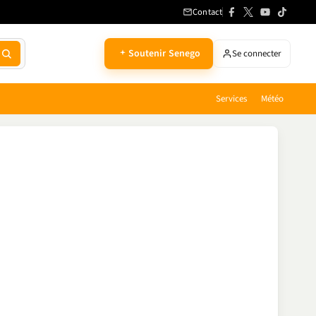
Contact
Soutenir Senego
Se connecter
Services
Météo