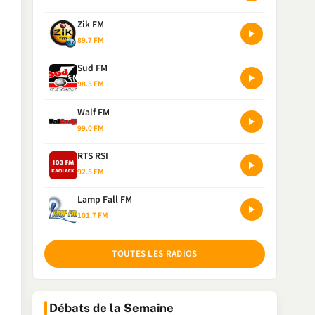
Zik FM
89.7 FM
Sud FM
98.5 FM
Walf FM
99.0 FM
RTS RSI
92.5 FM
Lamp Fall FM
101.7 FM
TOUTES LES RADIOS
Débats de la Semaine