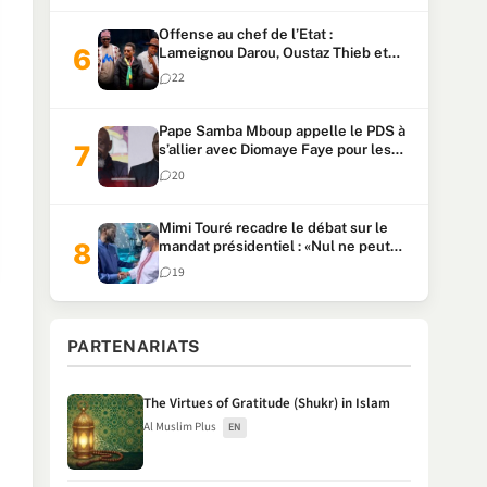
Offense au chef de l’Etat :
Lameignou Darou, Oustaz Thieb et
Ndiaye Touba lourdement
22
condamnés
Pape Samba Mboup appelle le PDS à
s’allier avec Diomaye Faye pour les
locales et tacle Sonko
20
Mimi Touré recadre le débat sur le
mandat présidentiel : «Nul ne peut
faire plus de deux mandats
19
consécutifs de 5 ans»
PARTENARIATS
The Virtues of Gratitude (Shukr) in Islam
Al Muslim Plus
EN