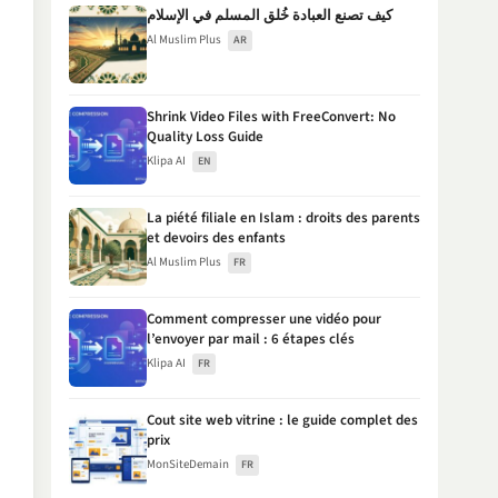
كيف تصنع العبادة خُلق المسلم في الإسلام
Al Muslim Plus
AR
Shrink Video Files with FreeConvert: No
Quality Loss Guide
Klipa AI
EN
La piété filiale en Islam : droits des parents
et devoirs des enfants
Al Muslim Plus
FR
Comment compresser une vidéo pour
l’envoyer par mail : 6 étapes clés
Klipa AI
FR
Cout site web vitrine : le guide complet des
prix
MonSiteDemain
FR