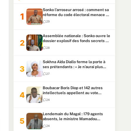
Sonko l’arroseur arrosé : comment sa
réforme du code électoral menace sa
candidature
29
Assemblée nationale : Sonko ouvre le
dossier explosif des fonds secrets et
du patrimoine présidentiel
28
Sokhna Aïda Diallo ferme la porte à
ses prétendants : « Je n’aurai plus
jamais un autre mari »
27
Boubacar Boris Diop et 142 autres
intellectuels appellent au vote
urgent de la révision
24
constitutionnelle
Lendemain du Magal : 179 agents
absents, le ministre Mamadou
Lamine Dianté exige des explications
24