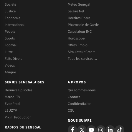
Societe
Meteo Senegal
Justice
Salaire Net
Economie
Horaires Priere
International
Pharmacie de Garde
People
Calculateur IMC
Sports
Horoscope
Football
Offres Emploi
Lutte
Simulateur Credit
Faits Divers
Tous les services →
Videos
Afrique
SERIES SENEGALAISES
A PROPOS
Derniers Episodes
Qui sommes-nous
Marodi TV
Contact
EvenProd
Confidentialite
LEUZTV
CGU
Pikini Production
NOUS SUIVRE
RADIOS DU SENEGAL