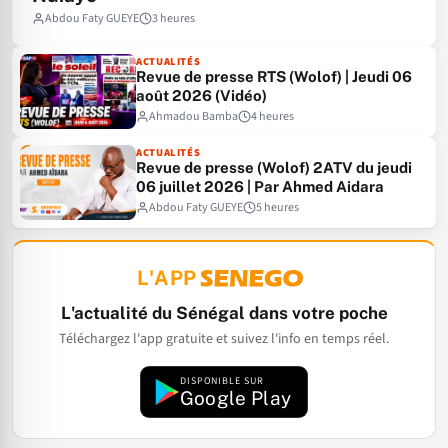
Abdou Faty GUEYE
3 heures
ACTUALITÉS
Revue de presse RTS (Wolof) | Jeudi 06
août 2026 (Vidéo)
Ahmadou Bamba
4 heures
ACTUALITÉS
Revue de presse (Wolof) 2ATV du jeudi
06 juillet 2026 | Par Ahmed Aidara
Abdou Faty GUEYE
5 heures
L'APP
L'actualité du Sénégal dans votre poche
Téléchargez l'app gratuite et suivez l'info en temps réel.
DISPONIBLE SUR
Google Play