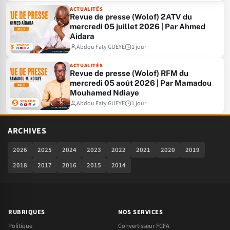
ACTUALITÉS
Revue de presse (Wolof) 2ATV du
mercredi 05 juillet 2026 | Par Ahmed
Aidara
Abdou Faty GUEYE
1 jour
ACTUALITÉS
Revue de presse (Wolof) RFM du
mercredi 05 août 2026 | Par Mamadou
Mouhamed Ndiaye
Abdou Faty GUEYE
1 jour
ARCHIVES
2026
2025
2024
2023
2022
2021
2020
2019
2018
2017
2016
2015
2014
RUBRIQUES
NOS SERVICES
Politique
Convertisseur FCFA