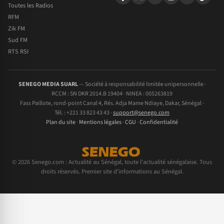
Toutes les Radios
RFM
Zik FM
Sud FM
RTS RSI
SENEGO MEDIA SUARL
— Société à responsabilité limitée unipersonnelle ·
RCCM : SN DKR 2014.B 19404 · NINEA : 005263819
Fass Paillote, rond-point Canal 4, Rés. Adja Mame Ndiaye, Dakar, Sénégal ·
Tél. : +221 33 823 43 43 ·
support@senego.com
Plan du site
·
Mentions légales
·
CGU
·
Confidentialité
© 2026 Senego.com : Actualité au Sénégal, toute l'actualité sénégalaise. Tous
droits réservés. Premier site d'informations au Sénégal.