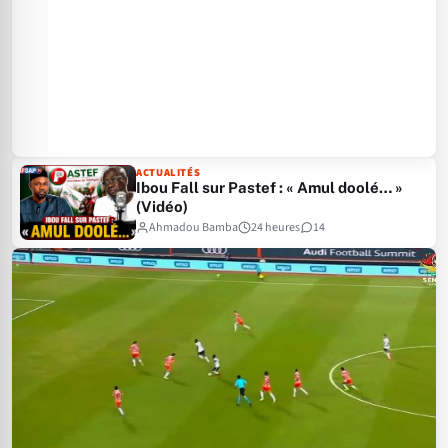
ACTUALITÉS
Ibou Fall sur Pastef : « Amul doolé… »
(Vidéo)
Ahmadou Bamba
24 heures
14