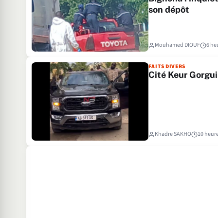
son dépôt
Mouhamed DIOUF
6 he
FAITS DIVERS
Cité Keur Gorgui
Khadre SAKHO
10 heur