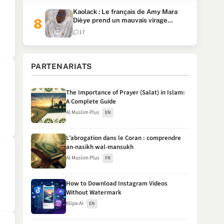
Kaolack : Le français de Amy Mara
Dièye prend un mauvais virage
(Vidéo)
17
PARTENARIATS
The Importance of Prayer (Salat) in Islam:
A Complete Guide
Al Muslim Plus
EN
L’abrogation dans le Coran : comprendre
an-nasikh wal-mansukh
Al Muslim Plus
FR
How to Download Instagram Videos
Without Watermark
Klipa AI
EN