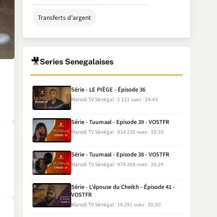
Transferts d'argent
🎥
Series Senegalaises
Série - LE PIÈGE - Épisode 36
Marodi TV Sénégal
2 121 vues
24:43
Série - Tuumaal - Episode 39 - VOSTFR
Marodi TV Sénégal
814 235 vues
35:33
Série - Tuumaal - Episode 38 - VOSTFR
Marodi TV Sénégal
978 268 vues
39:29
Série - L'épouse du Cheikh - Épisode 41 -
VOSTFR
Marodi TV Sénégal
19 291 vues
30:50