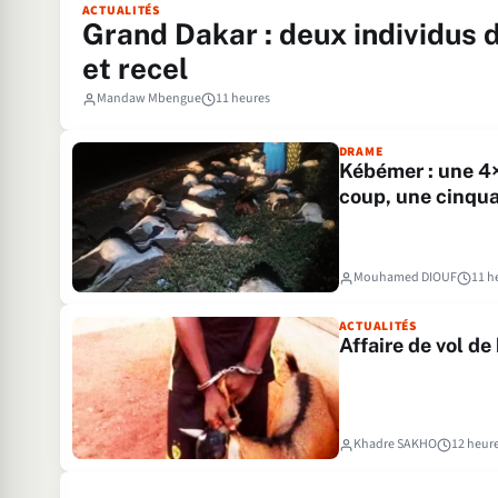
ACTUALITÉS
Grand Dakar : deux individus d
et recel
Mandaw Mbengue
11 heures
DRAME
Kébémer : une 4×
coup, une cinqua
Mouhamed DIOUF
11 h
ACTUALITÉS
Affaire de vol de
Khadre SAKHO
12 heur