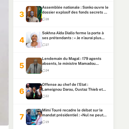
Assemblée nationale : Sonko ouvre le
dossier explosif des fonds secrets et
du patrimoine présidentiel
28
Sokhna Aïda Diallo ferme la porte à
ses prétendants : « Je n’aurai plus
jamais un autre mari »
27
Lendemain du Magal : 179 agents
absents, le ministre Mamadou
Lamine Dianté exige des explications
24
Offense au chef de l’Etat :
Lameignou Darou, Oustaz Thieb et
Ndiaye Touba lourdement
22
condamnés
Mimi Touré recadre le débat sur le
mandat présidentiel : «Nul ne peut
faire plus de deux mandats
19
consécutifs de 5 ans»