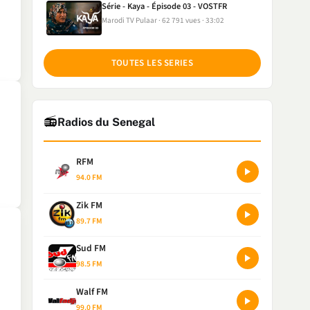
Série - Kaya - Épisode 03 - VOSTFR
Marodi TV Pulaar
62 791 vues
33:02
TOUTES LES SERIES
📻
Radios du Senegal
RFM
94.0 FM
Zik FM
89.7 FM
Sud FM
98.5 FM
Walf FM
99.0 FM