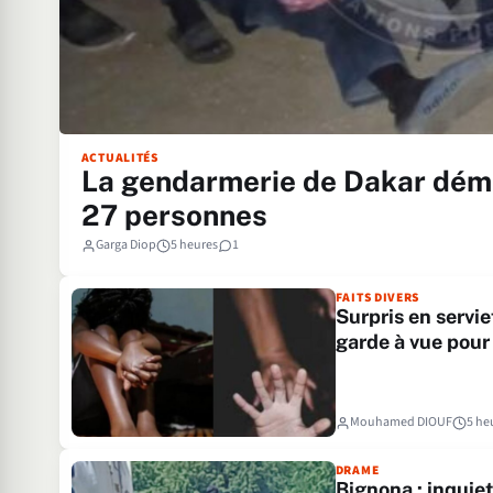
ACTUALITÉS
La gendarmerie de Dakar déman
27 personnes
Garga Diop
5 heures
1
FAITS DIVERS
Surpris en servie
garde à vue pour 
Mouhamed DIOUF
5 he
DRAME
Bignona : inquiet