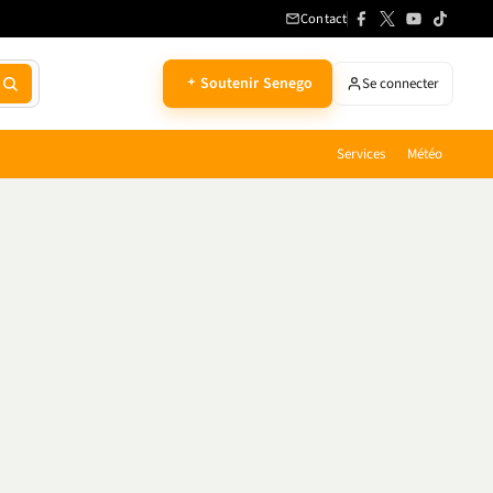
Contact
Soutenir Senego
Se connecter
Services
Météo