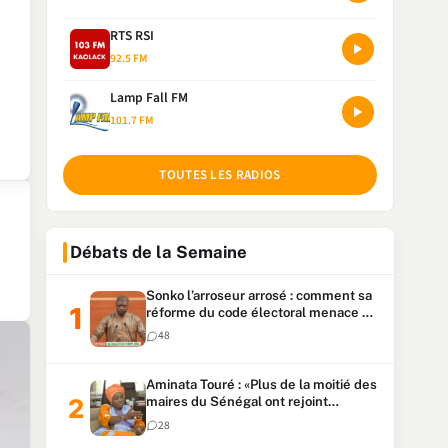
RTS RSI
92.5 FM
Lamp Fall FM
101.7 FM
TOUTES LES RADIOS
Débats de la Semaine
Sonko l’arroseur arrosé : comment sa
réforme du code électoral menace sa
candidature
48
Aminata Touré : «Plus de la moitié des
maires du Sénégal ont rejoint
Kiiraay»
28