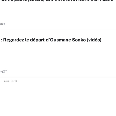
ures
 : Regardez le départ d’Ousmane Sonko (vidéo)
es
7