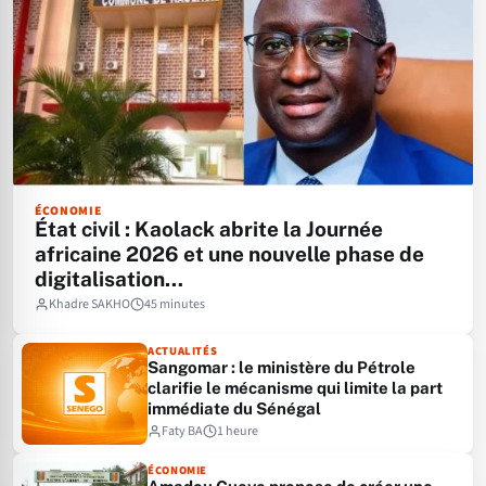
ÉCONOMIE
État civil : Kaolack abrite la Journée
africaine 2026 et une nouvelle phase de
digitalisation…
Khadre SAKHO
45 minutes
ACTUALITÉS
Sangomar : le ministère du Pétrole
clarifie le mécanisme qui limite la part
immédiate du Sénégal
Faty BA
1 heure
ÉCONOMIE