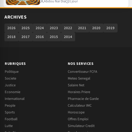
Abdou Nar Dia
1 jour
ARCHIVES
2026
2025
2024
2023
2022
2021
2020
2019
2018
2017
2016
2015
2014
RUBRIQUES
NOS SERVICES
Politique
Convertisseur FCFA
Societe
Meteo Senegal
Justice
Salaire Net
Economie
Horaires Priere
International
Pharmacie de Garde
People
Calculateur IMC
Sports
Horoscope
Football
Offres Emploi
Lutte
Simulateur Credit