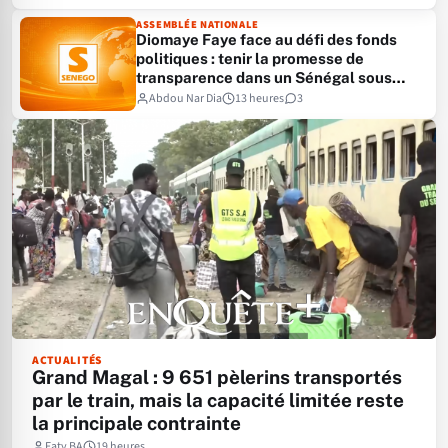
ASSEMBLÉE NATIONALE
Diomaye Faye face au défi des fonds
politiques : tenir la promesse de
transparence dans un Sénégal sous
tension budgétaire
Abdou Nar Dia
13 heures
3
ACTUALITÉS
Grand Magal : 9 651 pèlerins transportés
par le train, mais la capacité limitée reste
la principale contrainte
Faty BA
19 heures