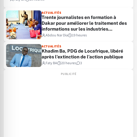
ACTUALITÉS
Trente journalistes en formation à
Dakar pour améliorer le traitement des
informations sur les industries
extractives
Abdou Nar Dia
19 heures
ACTUALITÉS
Khadim Ba, PDG de Locafrique, libéré
après l’extinction de l’action publique
Faty BA
20 heures
3