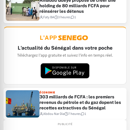
Amadou Gueye propose de créer une
holding de 80 milliards FCFA pour
réinsérer les détenus
Faty BA
3 heures
1
L'APP
L'actualité du Sénégal dans votre poche
Téléchargez l'app gratuite et suivez l'info en temps réel.
DISPONIBLE SUR
Google Play
ÉCONOMIE
303 milliards de FCFA : les premiers
revenus du pétrole et du gaz dopent les
recettes extractives du Sénégal
Abdou Nar Dia
7 heures
1