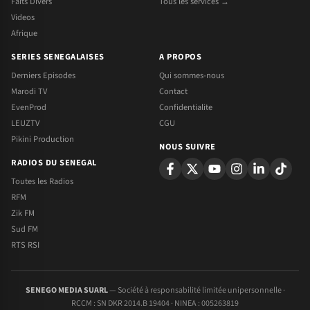
Faits Divers
Tous les services →
Videos
Afrique
SERIES SENEGALAISES
A PROPOS
Derniers Episodes
Qui sommes-nous
Marodi TV
Contact
EvenProd
Confidentialite
LEUZTV
CGU
Pikini Production
NOUS SUIVRE
RADIOS DU SENEGAL
Toutes les Radios
RFM
Zik FM
Sud FM
RTS RSI
SENEGO MEDIA SUARL
— Société à responsabilité limitée unipersonnelle ·
RCCM : SN DKR 2014.B 19404 · NINEA : 005263819