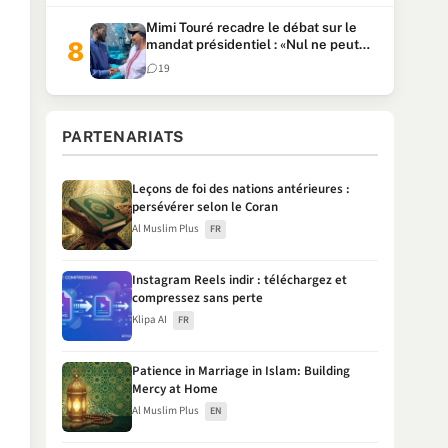
Mimi Touré recadre le débat sur le
mandat présidentiel : «Nul ne peut
faire plus de deux mandats
19
consécutifs de 5 ans»
PARTENARIATS
Leçons de foi des nations antérieures :
persévérer selon le Coran
Al Muslim Plus
FR
Instagram Reels indir : téléchargez et
compressez sans perte
Klipa AI
FR
Patience in Marriage in Islam: Building
Mercy at Home
Al Muslim Plus
EN