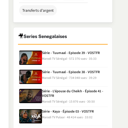
Transferts d'argent
🎥
Series Senegalaises
Série - Tuumaal - Episode 39 - VOSTFR
Marodi TV Sénégal
572 376 vues
35:33
Série - Tuumaal - Episode 38 - VOSTFR
Marodi TV Sénégal
734 048 vues
39:29
Série - L'épouse du Cheikh - Épisode 41 -
VOSTFR
Marodi TV Sénégal
15 876 vues
30:50
Série - Kaya - Épisode 03 - VOSTFR
Marodi TV Pulaar
48 414 vues
33:02