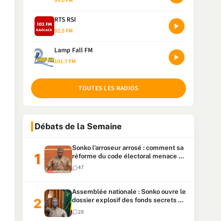
99.0 FM
RTS RSI
92.5 FM
Lamp Fall FM
101.7 FM
TOUTES LES RADIOS
Débats de la Semaine
Sonko l’arroseur arrosé : comment sa
réforme du code électoral menace sa
candidature
47
Assemblée nationale : Sonko ouvre le
dossier explosif des fonds secrets et
du patrimoine présidentiel
28