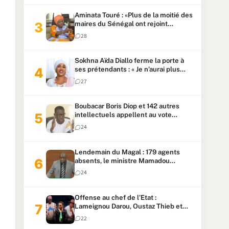
Aminata Touré : «Plus de la moitié des
maires du Sénégal ont rejoint
Kiiraay»
28
Sokhna Aïda Diallo ferme la porte à
ses prétendants : « Je n’aurai plus
jamais un autre mari »
27
Boubacar Boris Diop et 142 autres
intellectuels appellent au vote
urgent de la révision
24
constitutionnelle
Lendemain du Magal : 179 agents
absents, le ministre Mamadou
Lamine Dianté exige des explications
24
Offense au chef de l’Etat :
Lameignou Darou, Oustaz Thieb et
Ndiaye Touba lourdement
22
condamnés