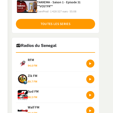
TAKKEMA - Saison 1 - Episode 31
**VOSTFR**
EvenProd
1 428 327 vues
55:08
TOUTES LES SERIES
📻
Radios du Senegal
RFM
94.0 FM
Zik FM
89.7 FM
Sud FM
98.5 FM
Walf FM