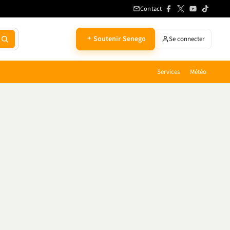
Contact
Soutenir Senego
Se connecter
Services
Météo