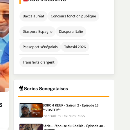
Baccalauréat
Concours fonction publique
Diaspora Espagne
Diaspora Italie
Passeport sénégalais
Tabaski 2026
Transferts d'argent
🎥
Series Senegalaises
s
BOROM KEUR - Saison 2 - Episode 16
**VOSTFR**
EvenProd
591 751 vues
40:27
Série - L'épouse du Cheikh - Épisode 40 -