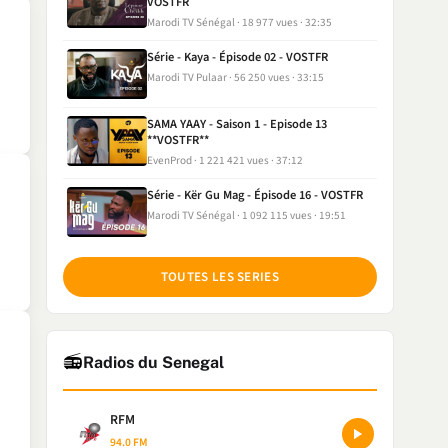
VOSTFR
Marodi TV Sénégal
18 977 vues
32:35
Série - Kaya - Épisode 02 - VOSTFR
Marodi TV Pulaar
56 250 vues
33:15
SAMA YAAY - Saison 1 - Episode 13
**VOSTFR**
EvenProd
1 221 421 vues
37:12
Série - Kër Gu Mag - Épisode 16 - VOSTFR
Marodi TV Sénégal
1 092 115 vues
19:51
TOUTES LES SERIES
📻
Radios du Senegal
RFM
94.0 FM