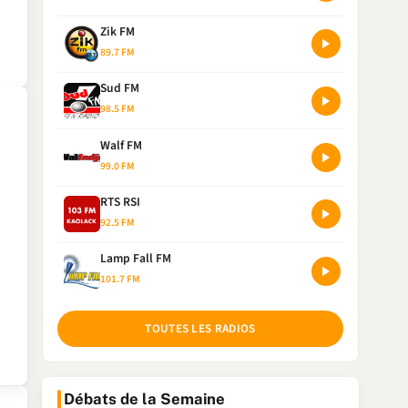
Zik FM
89.7 FM
Sud FM
98.5 FM
Walf FM
99.0 FM
RTS RSI
92.5 FM
Lamp Fall FM
101.7 FM
TOUTES LES RADIOS
Débats de la Semaine