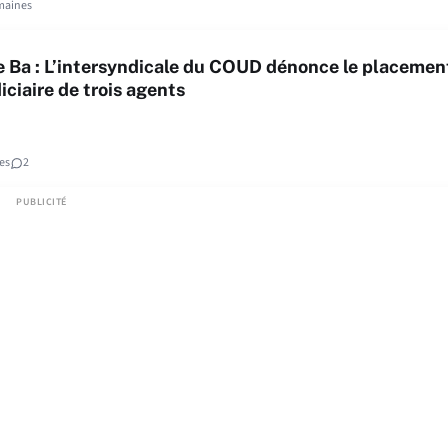
maines
 Ba : L’intersyndicale du COUD dénonce le placemen
iciaire de trois agents
es
2