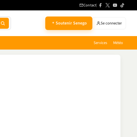
Contact
Soutenir Senego
Se connecter
Services
Météo