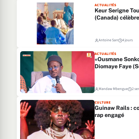
ACTUALITÉS
Keur Serigne Tou
(Canada) célèbre
Antoine Sarr
4 jours
ACTUALITÉS
«Ousmane Sonko 
Diomaye Faye (S
Mandaw Mbengue
2 se
CULTURE
Guinaw Rails : c
rap engagé