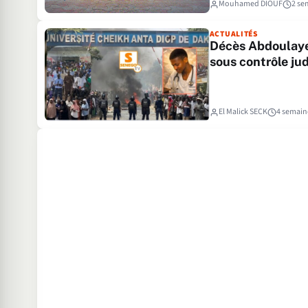
Mouhamed DIOUF
2 se
ACTUALITÉS
Décès Abdoulaye
sous contrôle jud
El Malick SECK
4 semain