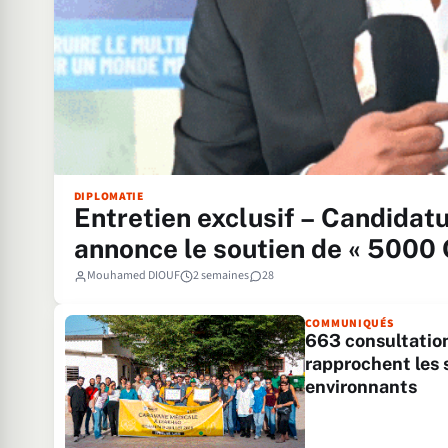
DIPLOMATIE
Entretien exclusif – Candida
annonce le soutien de « 5000
Mouhamed DIOUF
2 semaines
28
COMMUNIQUÉS
663 consultatio
rapprochent les s
environnants