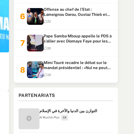
Offense au chef de l’Etat :
Lameignou Darou, Oustaz Thieb et
Ndiaye Touba lourdement
22
condamnés
Pape Samba Mboup appelle le PDS à
s’allier avec Diomaye Faye pour les
locales et tacle Sonko
20
Mimi Touré recadre le débat sur le
mandat présidentiel : «Nul ne peut
faire plus de deux mandats
19
consécutifs de 5 ans»
PARTENARIATS
التوازن بين الدنيا والآخرة في الإسلام
⚙
Al Muslim Plus
AR