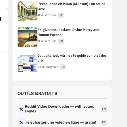
L’excellence en Islam (al-Ihsan) : un art de
vivre
Al Muslim Plus
FR
t
Forgiveness in Islam: Divine Mercy and
Human Pardon
Al Muslim Plus
EN
Cout site web vitrine : le guide complet des
prix
MonSiteDemain
FR
OUTILS GRATUITS
Reddit Video Downloader — with sound
🛠
EN
(MP4)
🛠
Télécharger une vidéo en ligne — gratuit
FR