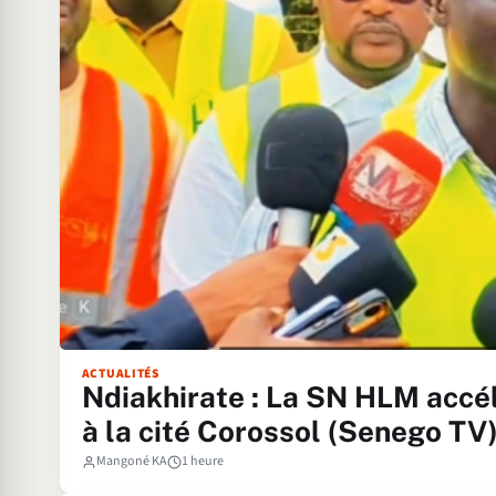
ACTUALITÉS
Ndiakhirate : La SN HLM accélè
à la cité Corossol (Senego TV
Mangoné KA
1 heure