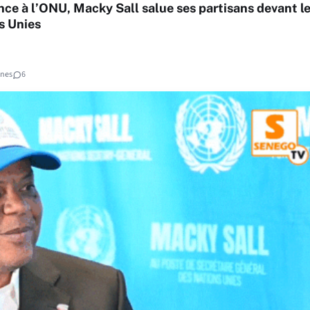
nce à l’ONU, Macky Sall salue ses partisans devant l
s Unies
ines
6