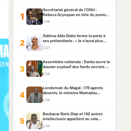
e
Secrétariat général de l’ONU :
Rebeca Grynspan en tête du premier
vote, Macky Sall pointe à la 5ᵉ place
38
Sokhna Aïda Diallo ferme la porte à
ses prétendants : « Je n’aurai plus
jamais un autre mari »
27
Assemblée nationale : Sonko ouvre le
dossier explosif des fonds secrets et
du patrimoine présidentiel
24
Lendemain du Magal : 179 agents
absents, le ministre Mamadou
Lamine Dianté exige des explications
24
Boubacar Boris Diop et 142 autres
intellectuels appellent au vote
urgent de la révision
24
constitutionnelle