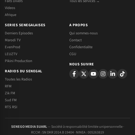
Faits Divers
Tous les services →
Videos
Afrique
SERIES SENEGALAISES
A PROPOS
Derniers Episodes
Qui sommes-nous
Marodi TV
Contact
EvenProd
Confidentialite
LEUZTV
CGU
Pikini Production
NOUS SUIVRE
RADIOS DU SENEGAL
Toutes les Radios
RFM
Zik FM
Sud FM
RTS RSI
SENEGO MEDIA SUARL
— Société à responsabilité limitée unipersonnelle ·
RCCM : SN DKR 2014.B 19404 · NINEA : 005263819