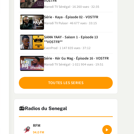
VOSTFR
Marodi TV Sénégal
16 260 vues
32:35
Série - Kaya - Épisode 02 - VOSTFR
Marodi TV Pulaar
46 677 vues
33:15
SAMA YAAY - Saison 1 - Episode 13
**VOSTFR**
EvenProd
1 147 835 vues
37:12
Série - Kër Gu Mag - Épisode 16 - VOSTFR
Marodi TV Sénégal
1 021 904 vues
19:51
TOUTES LES SERIES
📻
Radios du Senegal
RFM
94.0 FM