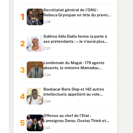
Secrétariat général de l’ONU :
Rebeca Grynspan en tête du premier
vote, Macky Sall pointe à la 5ᵉ place
38
Sokhna Aïda Diallo ferme la porte à
ses prétendants : « Je n’aurai plus
jamais un autre mari »
27
Lendemain du Magal : 179 agents
absents, le ministre Mamadou
Lamine Dianté exige des explications
24
Boubacar Boris Diop et 142 autres
intellectuels appellent au vote
urgent de la révision
24
constitutionnelle
Offense au chef de l’Etat :
Lameignou Darou, Oustaz Thieb et
Ndiaye Touba lourdement
21
condamnés