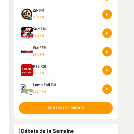
Zik FM
89.7 FM
Sud FM
98.5 FM
Walf FM
99.0 FM
RTS RSI
92.5 FM
Lamp Fall FM
101.7 FM
TOUTES LES RADIOS
Débats de la Semaine