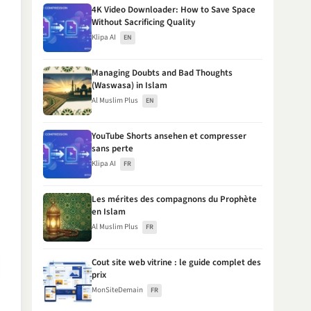
4K Video Downloader: How to Save Space
Without Sacrificing Quality
Klipa AI
EN
Managing Doubts and Bad Thoughts
(Waswasa) in Islam
Al Muslim Plus
EN
YouTube Shorts ansehen et compresser
sans perte
Klipa AI
FR
Les mérites des compagnons du Prophète
en Islam
Al Muslim Plus
FR
Cout site web vitrine : le guide complet des
prix
MonSiteDemain
FR