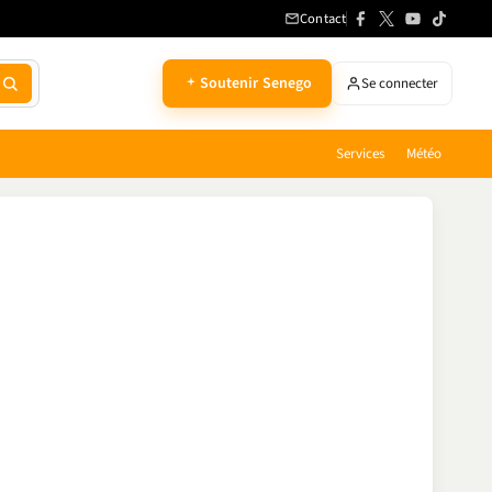
Contact
Soutenir Senego
Se connecter
Services
Météo