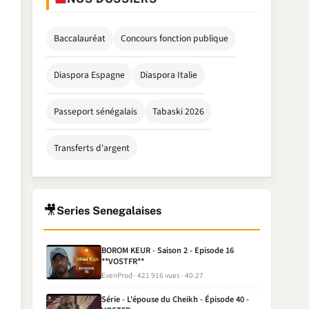
Baccalauréat
Concours fonction publique
Diaspora Espagne
Diaspora Italie
Passeport sénégalais
Tabaski 2026
Transferts d'argent
🎥
Series Senegalaises
BOROM KEUR - Saison 2 - Episode 16
**VOSTFR**
EvenProd
421 916 vues
40:27
Série - L'épouse du Cheikh - Épisode 40 -