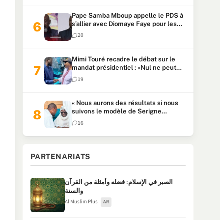
Pape Samba Mboup appelle le PDS à
s’allier avec Diomaye Faye pour les
locales et tacle Sonko
20
Mimi Touré recadre le débat sur le
mandat présidentiel : «Nul ne peut
faire plus de deux mandats
19
consécutifs de 5 ans»
« Nous aurons des résultats si nous
suivons le modèle de Serigne
Touba » : Ousmane Sonko au Khalife
16
Serigne Mountakha
PARTENARIATS
الصبر في الإسلام: فضله وأمثلة من القرآن
والسنة
Al Muslim Plus
AR