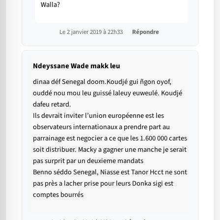
Walla?
Le 2 janvier 2019 à 22h33
Répondre
Ndeyssane Wade makk leu
dinaa déf Senegal doom.Koudjé gui ñgon oyof,
ouddé nou mou leu guissé laleuy euweulé. Koudjé
dafeu retard.
Ils devrait inviter l’union européenne est les
observateurs internationaux a prendre part au
parrainage est negocier a ce que les 1.600 000 cartes
soit distribuer. Macky a gagner une manche je serait
pas surprit par un deuxieme mandats
Benno séddo Senegal, Niasse est Tanor Hcct ne sont
pas près a lacher prise pour leurs Donka sigi est
comptes bourrés