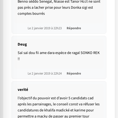
Benno séddo Senegal, Niasse est Tanor Hcct ne sont
pas près a lacher prise pour leurs Donka sigi est
comptes bourrés
Le 2 janvier 2019 à 22h23
Répondre
Deug
Saï saï dou fii ame dara espèce de ragal SONKO REK
!!
Le 2 janvier 2019 à 22h24
Répondre
verité
l’objectif du pouvoir est d’avoir 5 candidats cad
aprés les parrainages, le conseil const va réfuser les
candidatures de khalifa madické et karime pour
permettre a macky de passer au premier tour