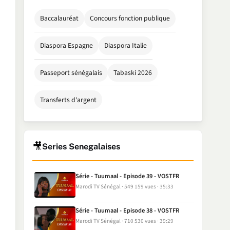
Baccalauréat
Concours fonction publique
Diaspora Espagne
Diaspora Italie
Passeport sénégalais
Tabaski 2026
Transferts d'argent
🎥
Series Senegalaises
Série - Tuumaal - Episode 39 - VOSTFR
Marodi TV Sénégal
549 159 vues
35:33
Série - Tuumaal - Episode 38 - VOSTFR
Marodi TV Sénégal
710 530 vues
39:29