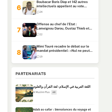
Boubacar Boris Diop et 142 autres
intellectuels appellent au vote
urgent de la révision
24
constitutionnelle
Offense au chef de l’Etat :
Lameignou Darou, Oustaz Thieb et
Ndiaye Touba lourdement
22
condamnés
Mimi Touré recadre le débat sur le
mandat présidentiel : «Nul ne peut
faire plus de deux mandats
19
consécutifs de 5 ans»
PARTENARIATS
اللغة العربية في الإسلام: لغة القرآن والعلوم
Al Muslim Plus
AR
Adab as-safar : bienséances du voyage et