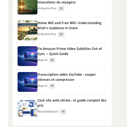
invocations du voyageur
Al Muslim Plus
FR
Divine Will and Free Will: Understanding
Allah’s Guidance in Islam
Al Muslim Plus
EN
Fix Amazon Prime Video Subtitles Out of
Sync — Quick Guide
Klipa AI
EN
Transcription vidéo YouTube : couper
silences et compresser
Klipa AI
FR
Cout site web vitrine : le guide complet des
prix
MonSiteDemain
FR