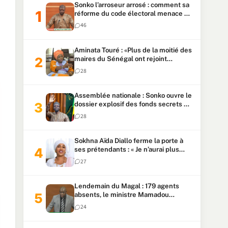
Sonko l’arroseur arrosé : comment sa
réforme du code électoral menace sa
candidature
46
Aminata Touré : «Plus de la moitié des
maires du Sénégal ont rejoint
Kiiraay»
28
Assemblée nationale : Sonko ouvre le
dossier explosif des fonds secrets et
du patrimoine présidentiel
28
Sokhna Aïda Diallo ferme la porte à
ses prétendants : « Je n’aurai plus
jamais un autre mari »
27
Lendemain du Magal : 179 agents
absents, le ministre Mamadou
Lamine Dianté exige des explications
24