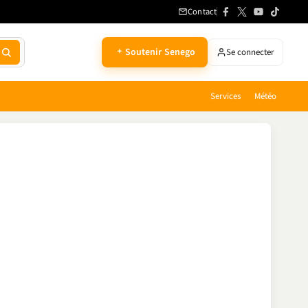
Contact
Soutenir Senego
Se connecter
Services
Météo