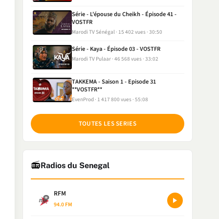
Série - L'épouse du Cheikh - Épisode 41 -
VOSTFR
Marodi TV Sénégal
15 402 vues
30:50
Série - Kaya - Épisode 03 - VOSTFR
Marodi TV Pulaar
46 568 vues
33:02
TAKKEMA - Saison 1 - Episode 31
**VOSTFR**
EvenProd
1 417 800 vues
55:08
TOUTES LES SERIES
📻
Radios du Senegal
RFM
94.0 FM