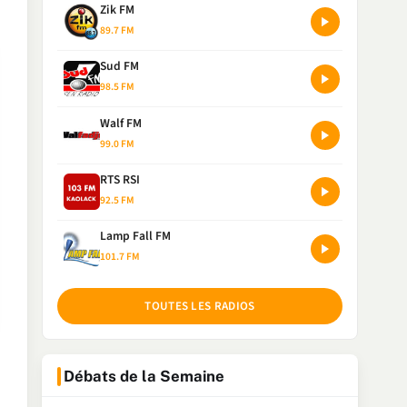
Zik FM
89.7 FM
Sud FM
98.5 FM
Walf FM
99.0 FM
RTS RSI
92.5 FM
Lamp Fall FM
101.7 FM
TOUTES LES RADIOS
Débats de la Semaine