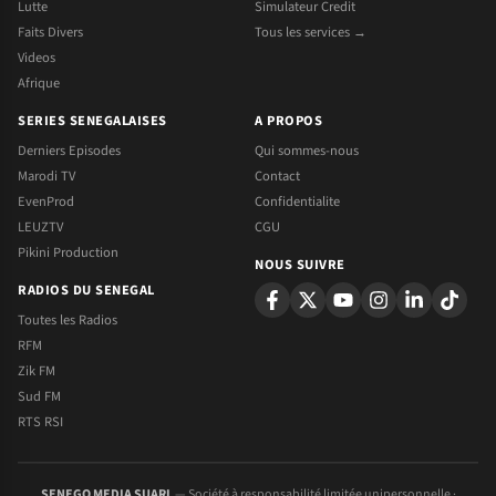
Lutte
Simulateur Credit
Faits Divers
Tous les services →
Videos
Afrique
SERIES SENEGALAISES
A PROPOS
Derniers Episodes
Qui sommes-nous
Marodi TV
Contact
EvenProd
Confidentialite
LEUZTV
CGU
Pikini Production
NOUS SUIVRE
RADIOS DU SENEGAL
Toutes les Radios
RFM
Zik FM
Sud FM
RTS RSI
SENEGO MEDIA SUARL
— Société à responsabilité limitée unipersonnelle ·