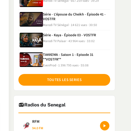
Marodi TV Sénégal
667 259 vues
39:29
Série - L'épouse du Cheikh - Épisode 41 -
VOSTFR
Marodi TV Sénégal
14 621 vues
30:50
Série - Kaya - Épisode 03 - VOSTFR
Marodi TV Pulaar
43 964 vues
33:02
TAKKEMA - Saison 1 - Episode 31
**VOSTFR**
EvenProd
1 396 795 vues
55:08
TOUTES LES SERIES
📻
Radios du Senegal
RFM
94.0 FM