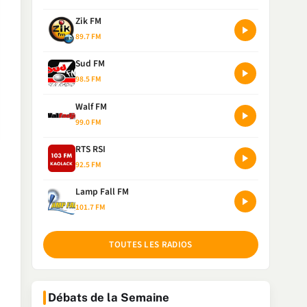
Zik FM
89.7 FM
Sud FM
98.5 FM
Walf FM
99.0 FM
RTS RSI
92.5 FM
Lamp Fall FM
101.7 FM
TOUTES LES RADIOS
Débats de la Semaine