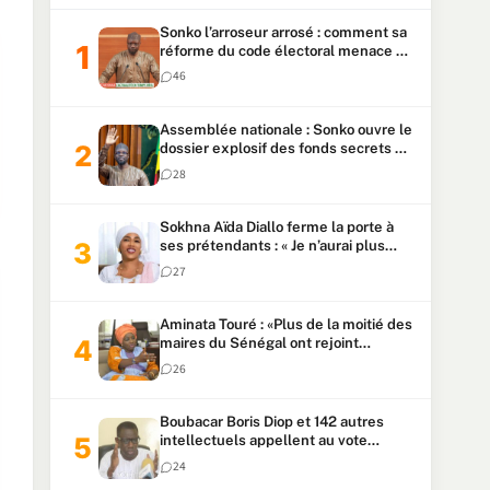
Sonko l’arroseur arrosé : comment sa
réforme du code électoral menace sa
candidature
46
Assemblée nationale : Sonko ouvre le
dossier explosif des fonds secrets et
du patrimoine présidentiel
28
Sokhna Aïda Diallo ferme la porte à
ses prétendants : « Je n’aurai plus
jamais un autre mari »
27
Aminata Touré : «Plus de la moitié des
maires du Sénégal ont rejoint
Kiiraay»
26
Boubacar Boris Diop et 142 autres
intellectuels appellent au vote
urgent de la révision
24
constitutionnelle