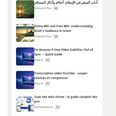
آداب السفر في الإسلام: أحكام وأذكار المسافر
Al Muslim Plus
AR
Divine Will and Free Will: Understanding
Allah’s Guidance in Islam
Al Muslim Plus
EN
Fix Amazon Prime Video Subtitles Out of
Sync — Quick Guide
Klipa AI
EN
Transcription vidéo YouTube : couper
silences et compresser
Klipa AI
FR
Cout site web vitrine : le guide complet des
prix
MonSiteDemain
FR