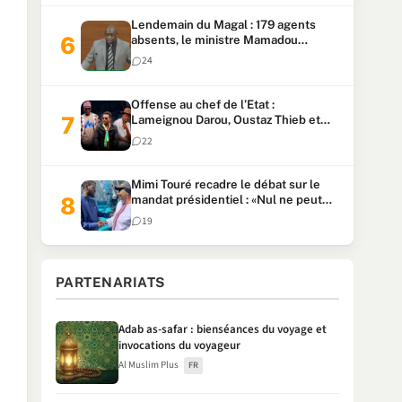
Lendemain du Magal : 179 agents
absents, le ministre Mamadou
Lamine Dianté exige des explications
24
Offense au chef de l’Etat :
Lameignou Darou, Oustaz Thieb et
Ndiaye Touba lourdement
22
condamnés
Mimi Touré recadre le débat sur le
mandat présidentiel : «Nul ne peut
faire plus de deux mandats
19
consécutifs de 5 ans»
PARTENARIATS
Adab as-safar : bienséances du voyage et
invocations du voyageur
Al Muslim Plus
FR