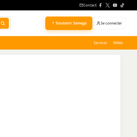
Contact
Soutenir Senego
Se connecter
Services
Météo