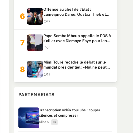
Offense au chef de l’Etat :
Lameignou Darou, Oustaz Thieb et
Ndiaye Touba lourdement
22
condamnés
Pape Samba Mboup appelle le PDS à
s’allier avec Diomaye Faye pour les
locales et tacle Sonko
20
Mimi Touré recadre le débat sur le
mandat présidentiel : «Nul ne peut
faire plus de deux mandats
19
consécutifs de 5 ans»
PARTENARIATS
Transcription vidéo YouTube : couper
silences et compresser
Klipa AI
FR