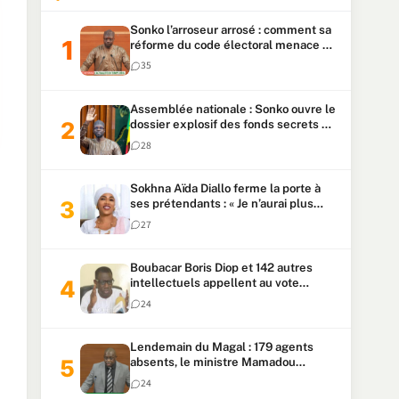
Sonko l’arroseur arrosé : comment sa
réforme du code électoral menace sa
candidature
35
Assemblée nationale : Sonko ouvre le
dossier explosif des fonds secrets et
du patrimoine présidentiel
28
Sokhna Aïda Diallo ferme la porte à
ses prétendants : « Je n’aurai plus
jamais un autre mari »
27
Boubacar Boris Diop et 142 autres
intellectuels appellent au vote
urgent de la révision
24
constitutionnelle
Lendemain du Magal : 179 agents
absents, le ministre Mamadou
Lamine Dianté exige des explications
24