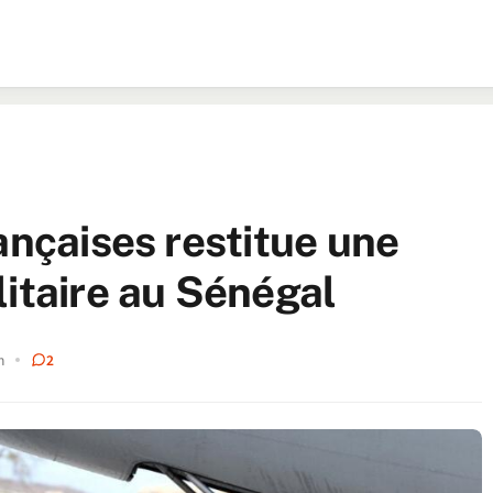
ançaises restitue une
litaire au Sénégal
n
2