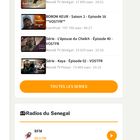
Marodi TV Sénégal
17 895 vues
24:51
BOROM KEUR - Saison 2 - Episode 16
**VOSTFR**
EvenProd
797 796 vues
40:27
Série - L'épouse du Cheikh - Épisode 40 -
VOSTFR
Marodi TV Sénégal
23 029 vues
32:35
Série - Kaya - Épisode 02 - VOSTFR
Marodi TV Pulaar
73 469 vues
33:15
TOUTES LES SERIES
📻
Radios du Senegal
RFM
94.0 FM