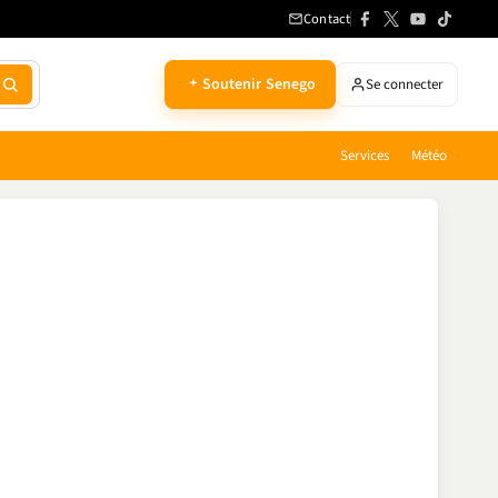
Contact
Soutenir Senego
Se connecter
Services
Météo