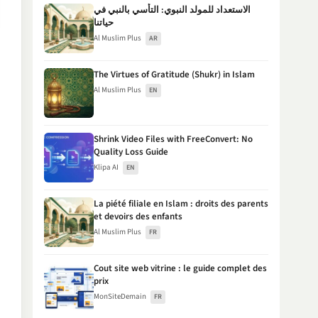
الاستعداد للمولد النبوي: التأسي بالنبي في
حياتنا
Al Muslim Plus
AR
The Virtues of Gratitude (Shukr) in Islam
Al Muslim Plus
EN
Shrink Video Files with FreeConvert: No
Quality Loss Guide
Klipa AI
EN
La piété filiale en Islam : droits des parents
et devoirs des enfants
Al Muslim Plus
FR
Cout site web vitrine : le guide complet des
prix
MonSiteDemain
FR