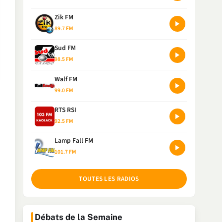
Zik FM
89.7 FM
Sud FM
98.5 FM
Walf FM
99.0 FM
RTS RSI
92.5 FM
Lamp Fall FM
101.7 FM
TOUTES LES RADIOS
Débats de la Semaine