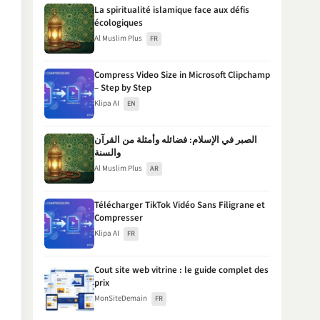
La spiritualité islamique face aux défis
écologiques
Al Muslim Plus
FR
Compress Video Size in Microsoft Clipchamp
– Step by Step
Klipa AI
EN
الصبر في الإسلام: فضائله وأمثلة من القرآن
والسنة
Al Muslim Plus
AR
Télécharger TikTok Vidéo Sans Filigrane et
Compresser
Klipa AI
FR
Cout site web vitrine : le guide complet des
prix
MonSiteDemain
FR