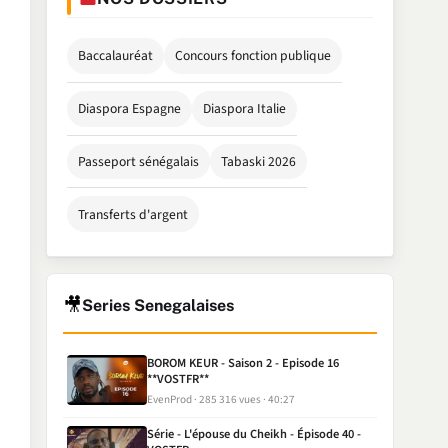
Baccalauréat
Concours fonction publique
Diaspora Espagne
Diaspora Italie
Passeport sénégalais
Tabaski 2026
Transferts d'argent
🎥
Series Senegalaises
BOROM KEUR - Saison 2 - Episode 16
**VOSTFR**
EvenProd
285 316 vues
40:27
Série - L'épouse du Cheikh - Épisode 40 -