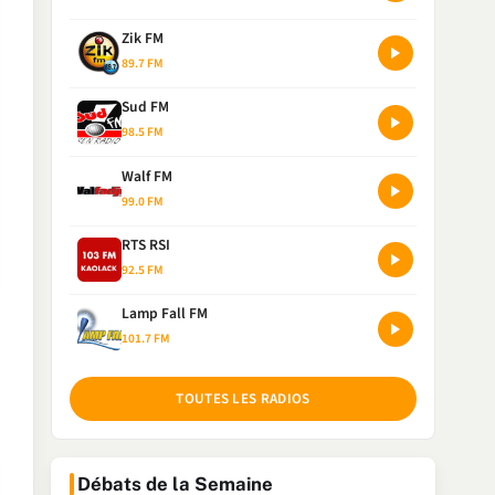
Zik FM
89.7 FM
Sud FM
98.5 FM
Walf FM
99.0 FM
RTS RSI
92.5 FM
Lamp Fall FM
101.7 FM
TOUTES LES RADIOS
Débats de la Semaine