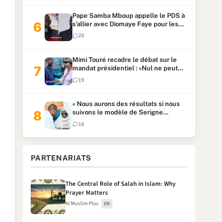
Pape Samba Mboup appelle le PDS à
s’allier avec Diomaye Faye pour les
locales et tacle Sonko
20
Mimi Touré recadre le débat sur le
mandat présidentiel : «Nul ne peut
faire plus de deux mandats
19
consécutifs de 5 ans»
« Nous aurons des résultats si nous
suivons le modèle de Serigne
Touba » : Ousmane Sonko au Khalife
16
Serigne Mountakha
PARTENARIATS
The Central Role of Salah in Islam: Why
Prayer Matters
Al Muslim Plus
EN