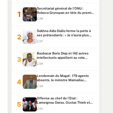
Secrétariat général de l’ONU :
Rebeca Grynspan en tête du premier
vote, Macky Sall pointe à la 5ᵉ place
38
Sokhna Aïda Diallo ferme la porte à
ses prétendants : « Je n’aurai plus
jamais un autre mari »
27
Boubacar Boris Diop et 142 autres
intellectuels appellent au vote
urgent de la révision
24
constitutionnelle
Lendemain du Magal : 179 agents
absents, le ministre Mamadou
Lamine Dianté exige des explications
24
Offense au chef de l’Etat :
Lameignou Darou, Oustaz Thieb et
Ndiaye Touba lourdement
21
condamnés