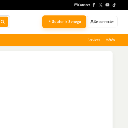
Contact
Soutenir Senego
Se connecter
Services
Météo