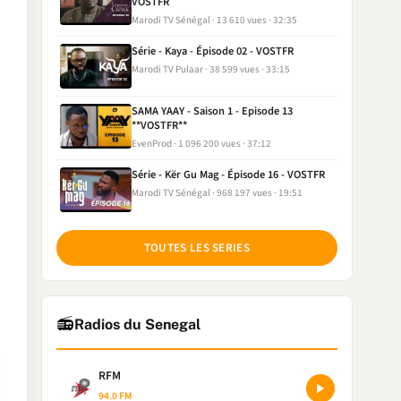
VOSTFR
Marodi TV Sénégal
13 610 vues
32:35
Série - Kaya - Épisode 02 - VOSTFR
Marodi TV Pulaar
38 599 vues
33:15
SAMA YAAY - Saison 1 - Episode 13
**VOSTFR**
EvenProd
1 096 200 vues
37:12
Série - Kër Gu Mag - Épisode 16 - VOSTFR
Marodi TV Sénégal
968 197 vues
19:51
TOUTES LES SERIES
📻
Radios du Senegal
RFM
94.0 FM