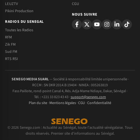
LEUZTV
CGU
Pikini Production
NOUS SUIVRE
RADIOS DU SENEGAL
Toutes les Radios
RFM
Zik FM
Sud FM
RTS RSI
SENEGO MEDIA SUARL
— Société à responsabilité limitée unipersonnelle ·
RCCM : SN DKR 2014.B 19404 · NINEA : 005263819
Fass Paillote, rond-point Canal 4, Rés. Adja Mame Ndiaye, Dakar, Sénégal ·
Tél. : +221 33 823 43 43 ·
support@senego.com
Plan du site
·
Mentions légales
·
CGU
·
Confidentialité
© 2026 Senego.com : Actualité au Sénégal, toute l'actualité sénégalaise. Tous
droits réservés. Premier site d'informations au Sénégal.