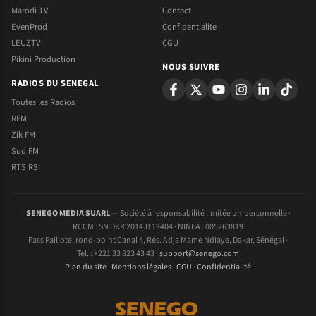
Marodi TV
Contact
EvenProd
Confidentialite
LEUZTV
CGU
Pikini Production
NOUS SUIVRE
RADIOS DU SENEGAL
Toutes les Radios
RFM
Zik FM
Sud FM
RTS RSI
SENEGO MEDIA SUARL
— Société à responsabilité limitée unipersonnelle ·
RCCM : SN DKR 2014.B 19404 · NINEA : 005263819
Fass Paillote, rond-point Canal 4, Rés. Adja Mame Ndiaye, Dakar, Sénégal ·
Tél. : +221 33 823 43 43 ·
support@senego.com
Plan du site
·
Mentions légales
·
CGU
·
Confidentialité