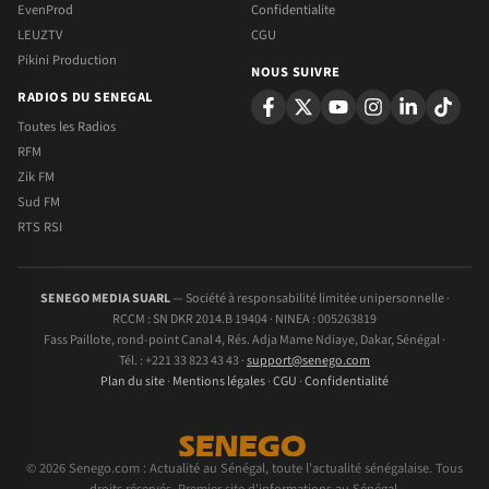
EvenProd
Confidentialite
LEUZTV
CGU
Pikini Production
NOUS SUIVRE
RADIOS DU SENEGAL
Toutes les Radios
RFM
Zik FM
Sud FM
RTS RSI
SENEGO MEDIA SUARL
— Société à responsabilité limitée unipersonnelle ·
RCCM : SN DKR 2014.B 19404 · NINEA : 005263819
Fass Paillote, rond-point Canal 4, Rés. Adja Mame Ndiaye, Dakar, Sénégal ·
Tél. : +221 33 823 43 43 ·
support@senego.com
Plan du site
·
Mentions légales
·
CGU
·
Confidentialité
© 2026 Senego.com : Actualité au Sénégal, toute l'actualité sénégalaise. Tous
droits réservés. Premier site d'informations au Sénégal.