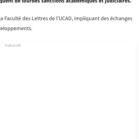
quent de lourdes sanctions académiques et judiciaires.
 la Faculté des Lettres de l’UCAD, impliquant des échanges
éveloppements.