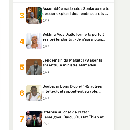
Assemblée nationale : Sonko ouvre le
dossier explosif des fonds secrets et
du patrimoine présidentiel
28
Sokhna Aïda Diallo ferme la porte à
ses prétendants : « Je n’aurai plus
jamais un autre mari »
27
Lendemain du Magal : 179 agents
absents, le ministre Mamadou
Lamine Dianté exige des explications
24
Boubacar Boris Diop et 142 autres
intellectuels appellent au vote
urgent de la révision
24
constitutionnelle
Offense au chef de l’Etat :
Lameignou Darou, Oustaz Thieb et
Ndiaye Touba lourdement
22
condamnés