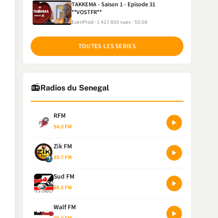
TAKKEMA - Saison 1 - Episode 31
**VOSTFR**
EvenProd
1 417 800 vues
55:08
TOUTES LES SERIES
📻
Radios du Senegal
RFM
94.0 FM
Zik FM
89.7 FM
Sud FM
98.5 FM
Walf FM