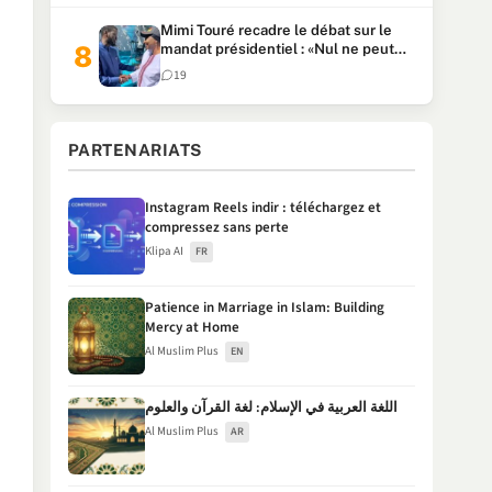
Mimi Touré recadre le débat sur le
mandat présidentiel : «Nul ne peut
faire plus de deux mandats
19
consécutifs de 5 ans»
PARTENARIATS
Instagram Reels indir : téléchargez et
compressez sans perte
Klipa AI
FR
Patience in Marriage in Islam: Building
Mercy at Home
Al Muslim Plus
EN
اللغة العربية في الإسلام: لغة القرآن والعلوم
Al Muslim Plus
AR