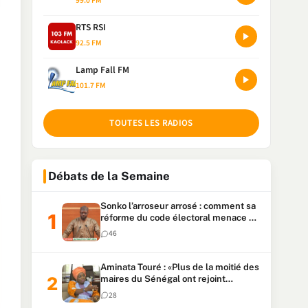
99.0 FM
RTS RSI
92.5 FM
Lamp Fall FM
101.7 FM
TOUTES LES RADIOS
Débats de la Semaine
Sonko l’arroseur arrosé : comment sa
réforme du code électoral menace sa
candidature
46
Aminata Touré : «Plus de la moitié des
maires du Sénégal ont rejoint
Kiiraay»
28