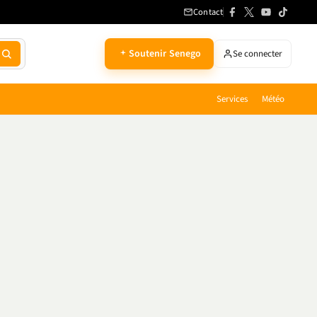
Contact
Soutenir Senego
Se connecter
Services
Météo