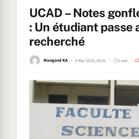
UCAD – Notes gonflé
: Un étudiant passe
recherché
Mangoné KA
6 Mar 2025, 08:01
2 min