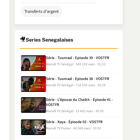
Transferts d'argent
🎥
Series Senegalaises
Série - Tuumaal - Episode 39 - VOSTFR
Marodi TV Sénégal
549 159 vues
35:33
Série - Tuumaal - Episode 38 - VOSTFR
Marodi TV Sénégal
710 530 vues
39:29
Série - L'épouse du Cheikh - Épisode 41 -
VOSTFR
Marodi TV Sénégal
15 402 vues
30:50
Série - Kaya - Épisode 03 - VOSTFR
Marodi TV Pulaar
46 568 vues
33:02