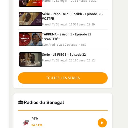
Marodi TV Sénégal
720 117 vues
39:32
Série - L'épouse du Cheikh - Épisode 38 -
VOSTFR
Marodi TV Sénégal
15 506 vues
28:59
TAKKEMA - Saison 1 - Episode 29
**VOSTFR**
EvenProd
1 215 216 vues
44:50
Série - LE PIÈGE - Épisode 32
Marodi TV Sénégal
22 170 vues
25:12
TOUTES LES SERIES
📻
Radios du Senegal
RFM
94.0 FM