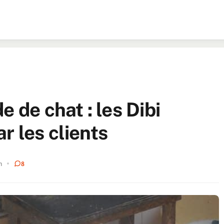
 de chat : les Dibi
r les clients
n
8