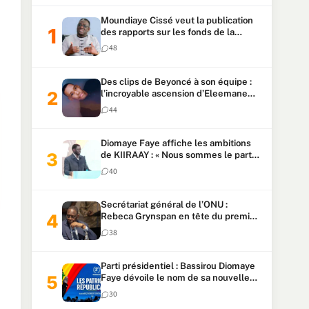
Moundiaye Cissé veut la publication
des rapports sur les fonds de la
Primature et l’Assemblée avant une
48
loi sur les fonds de la Présidence
Des clips de Beyoncé à son équipe :
l’incroyable ascension d’Eleemane
HK
44
Diomaye Faye affiche les ambitions
de KIIRAAY : « Nous sommes le parti
majoritaire »
40
Secrétariat général de l’ONU :
Rebeca Grynspan en tête du premier
vote, Macky Sall pointe à la 5ᵉ place
38
Parti présidentiel : Bassirou Diomaye
Faye dévoile le nom de sa nouvelle
formation, « KIIRAAY »
30