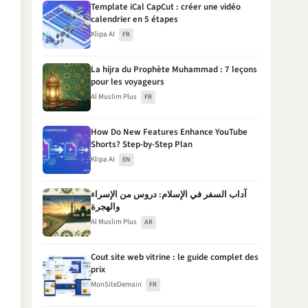
Template iCal CapCut : créer une vidéo
calendrier en 5 étapes
Klipa AI
FR
La hijra du Prophète Muhammad : 7 leçons
pour les voyageurs
Al Muslim Plus
FR
How Do New Features Enhance YouTube
Shorts? Step-by-Step Plan
Klipa AI
EN
آداب السفر في الإسلام: دروس من الإسراء
والهجرة
Al Muslim Plus
AR
Cout site web vitrine : le guide complet des
prix
MonSiteDemain
FR