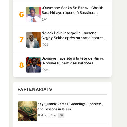
«Ousmane Sonko Sa Fitna» : Cheikh
Bara Ndiaye répond à Bassirou
Diomaye Faye (Senego TV)
29
Ndiack Lakh interpelle Lansana
Gagny Sakho après sa sortie contre
Sonko
28
Diomaye Faye élu à la tête de Kiiray,
le nouveau parti des Patriotes
républicains
26
PARTENARIATS
Key Quranic Verses: Meanings, Contexts,
and Lessons in Islam
Al Muslim Plus
EN