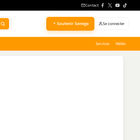
Contact
Soutenir Senego
Se connecter
Services
Météo