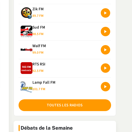
Zik FM
89.7 FM
Sud FM
98.5 FM
Walf FM
99.0 FM
RTS RSI
92.5 FM
Lamp Fall FM
101.7 FM
TOUTES LES RADIOS
Débats de la Semaine