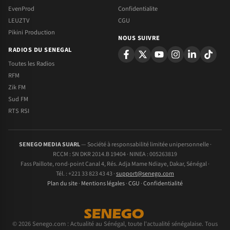
EvenProd
Confidentialite
LEUZTV
CGU
Pikini Production
NOUS SUIVRE
RADIOS DU SENEGAL
Toutes les Radios
RFM
Zik FM
Sud FM
RTS RSI
SENEGO MEDIA SUARL
— Société à responsabilité limitée unipersonnelle ·
RCCM : SN DKR 2014.B 19404 · NINEA : 005263819
Fass Paillote, rond-point Canal 4, Rés. Adja Mame Ndiaye, Dakar, Sénégal ·
Tél. : +221 33 823 43 43 ·
support@senego.com
Plan du site
·
Mentions légales
·
CGU
·
Confidentialité
© 2026 Senego.com : Actualité au Sénégal, toute l'actualité sénégalaise. Tous