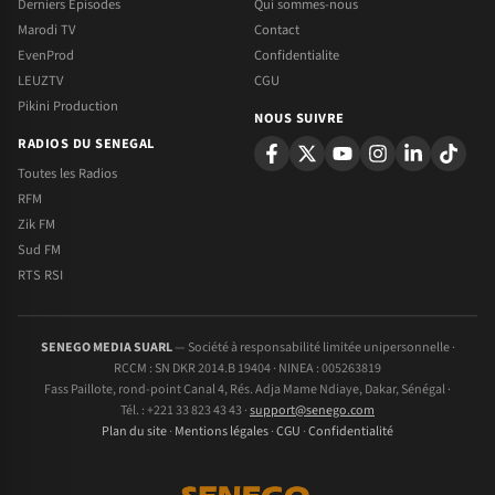
Derniers Episodes
Qui sommes-nous
Marodi TV
Contact
EvenProd
Confidentialite
LEUZTV
CGU
Pikini Production
NOUS SUIVRE
RADIOS DU SENEGAL
Toutes les Radios
RFM
Zik FM
Sud FM
RTS RSI
SENEGO MEDIA SUARL
— Société à responsabilité limitée unipersonnelle ·
RCCM : SN DKR 2014.B 19404 · NINEA : 005263819
Fass Paillote, rond-point Canal 4, Rés. Adja Mame Ndiaye, Dakar, Sénégal ·
Tél. : +221 33 823 43 43 ·
support@senego.com
Plan du site
·
Mentions légales
·
CGU
·
Confidentialité