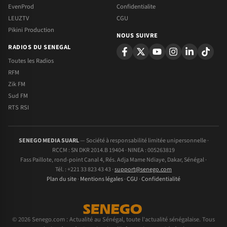
EvenProd
Confidentialite
LEUZTV
CGU
Pikini Production
NOUS SUIVRE
RADIOS DU SENEGAL
Toutes les Radios
RFM
Zik FM
Sud FM
RTS RSI
SENEGO MEDIA SUARL
— Société à responsabilité limitée unipersonnelle ·
RCCM : SN DKR 2014.B 19404 · NINEA : 005263819
Fass Paillote, rond-point Canal 4, Rés. Adja Mame Ndiaye, Dakar, Sénégal ·
Tél. : +221 33 823 43 43 ·
support@senego.com
Plan du site
·
Mentions légales
·
CGU
·
Confidentialité
© 2026 Senego.com : Actualité au Sénégal, toute l'actualité sénégalaise. Tous