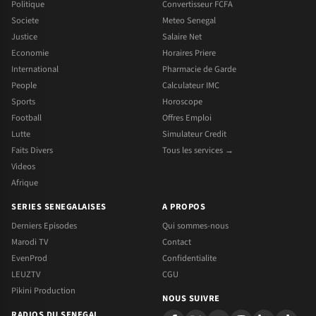
Politique
Convertisseur FCFA
Societe
Meteo Senegal
Justice
Salaire Net
Economie
Horaires Priere
International
Pharmacie de Garde
People
Calculateur IMC
Sports
Horoscope
Football
Offres Emploi
Lutte
Simulateur Credit
Faits Divers
Tous les services →
Videos
Afrique
SERIES SENEGALAISES
A PROPOS
Derniers Episodes
Qui sommes-nous
Marodi TV
Contact
EvenProd
Confidentialite
LEUZTV
CGU
Pikini Production
NOUS SUIVRE
RADIOS DU SENEGAL