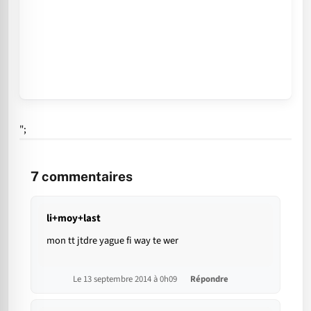
";
7
commentaires
li+moy+last
mon tt jtdre yague fi way te wer
Le 13 septembre 2014 à 0h09
Répondre