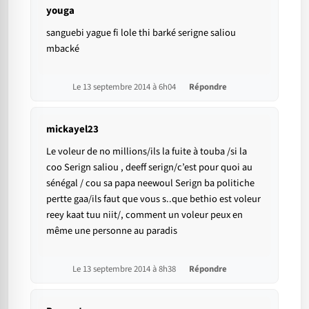
youga
sanguebi yague fi lole thi barké serigne saliou
mbacké
Le 13 septembre 2014 à 6h04
Répondre
mickayel23
Le voleur de no millions/ils la fuite à touba /si la
coo Serign saliou , deeff serign/c’est pour quoi au
sénégal / cou sa papa neewoul Serign ba politiche
pertte gaa/ils faut que vous s..que bethio est voleur
reey kaat tuu niit/, comment un voleur peux en
même une personne au paradis
Le 13 septembre 2014 à 8h38
Répondre