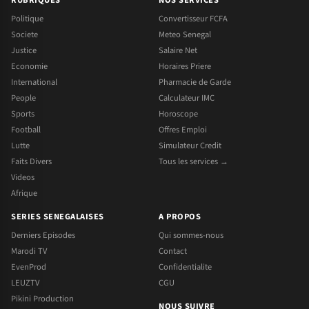
Politique
Convertisseur FCFA
Societe
Meteo Senegal
Justice
Salaire Net
Economie
Horaires Priere
International
Pharmacie de Garde
People
Calculateur IMC
Sports
Horoscope
Football
Offres Emploi
Lutte
Simulateur Credit
Faits Divers
Tous les services →
Videos
Afrique
SERIES SENEGALAISES
A PROPOS
Derniers Episodes
Qui sommes-nous
Marodi TV
Contact
EvenProd
Confidentialite
LEUZTV
CGU
Pikini Production
NOUS SUIVRE