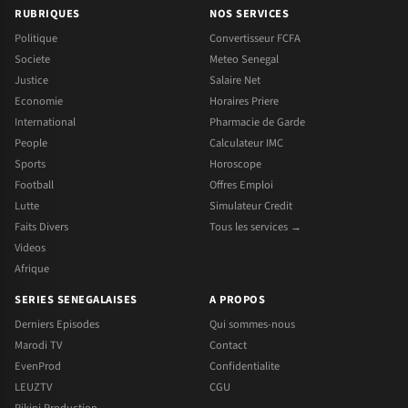
RUBRIQUES
NOS SERVICES
Politique
Convertisseur FCFA
Societe
Meteo Senegal
Justice
Salaire Net
Economie
Horaires Priere
International
Pharmacie de Garde
People
Calculateur IMC
Sports
Horoscope
Football
Offres Emploi
Lutte
Simulateur Credit
Faits Divers
Tous les services →
Videos
Afrique
SERIES SENEGALAISES
A PROPOS
Derniers Episodes
Qui sommes-nous
Marodi TV
Contact
EvenProd
Confidentialite
LEUZTV
CGU