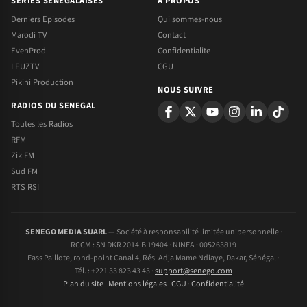
SERIES SENEGALAISES
A PROPOS
Derniers Episodes
Qui sommes-nous
Marodi TV
Contact
EvenProd
Confidentialite
LEUZTV
CGU
Pikini Production
NOUS SUIVRE
RADIOS DU SENEGAL
Toutes les Radios
RFM
Zik FM
Sud FM
RTS RSI
SENEGO MEDIA SUARL
— Société à responsabilité limitée unipersonnelle ·
RCCM : SN DKR 2014.B 19404 · NINEA : 005263819
Fass Paillote, rond-point Canal 4, Rés. Adja Mame Ndiaye, Dakar, Sénégal ·
Tél. : +221 33 823 43 43 ·
support@senego.com
Plan du site
·
Mentions légales
·
CGU
·
Confidentialité