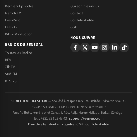
Derniers Episodes
Qui sommes-nous
Marodi TV
Contact
EvenProd
Confidentialite
LEUZTV
CGU
Pikini Production
NOUS SUIVRE
RADIOS DU SENEGAL
Toutes les Radios
RFM
Zik FM
Sud FM
RTS RSI
SENEGO MEDIA SUARL
— Société à responsabilité limitée unipersonnelle ·
RCCM : SN DKR 2014.B 19404 · NINEA : 005263819
Fass Paillote, rond-point Canal 4, Rés. Adja Mame Ndiaye, Dakar, Sénégal ·
Tél. : +221 33 823 43 43 ·
support@senego.com
Plan du site
·
Mentions légales
·
CGU
·
Confidentialité