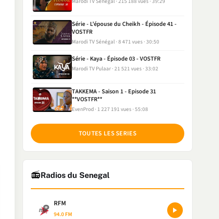
Marodi TV Sénégal
215 188 vues
39:29
Série - L'épouse du Cheikh - Épisode 41 -
VOSTFR
Marodi TV Sénégal
8 471 vues
30:50
Série - Kaya - Épisode 03 - VOSTFR
Marodi TV Pulaar
21 521 vues
33:02
TAKKEMA - Saison 1 - Episode 31
**VOSTFR**
EvenProd
1 227 191 vues
55:08
TOUTES LES SERIES
📻
Radios du Senegal
RFM
94.0 FM