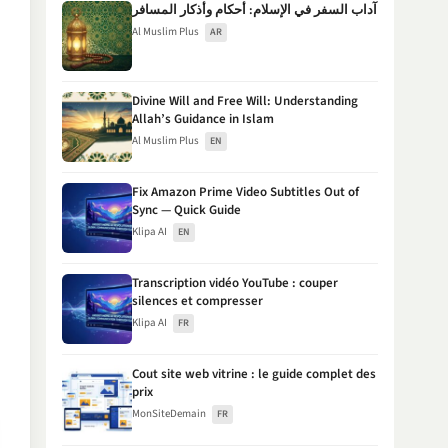
آداب السفر في الإسلام: أحكام وأذكار المسافر
Al Muslim Plus
AR
Divine Will and Free Will: Understanding
Allah’s Guidance in Islam
Al Muslim Plus
EN
Fix Amazon Prime Video Subtitles Out of
Sync — Quick Guide
Klipa AI
EN
Transcription vidéo YouTube : couper
silences et compresser
Klipa AI
FR
Cout site web vitrine : le guide complet des
prix
MonSiteDemain
FR