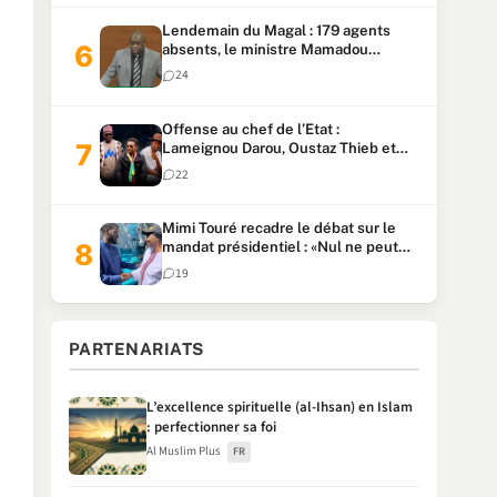
Lendemain du Magal : 179 agents
absents, le ministre Mamadou
Lamine Dianté exige des explications
24
Offense au chef de l’Etat :
Lameignou Darou, Oustaz Thieb et
Ndiaye Touba lourdement
22
condamnés
Mimi Touré recadre le débat sur le
mandat présidentiel : «Nul ne peut
faire plus de deux mandats
19
consécutifs de 5 ans»
PARTENARIATS
L’excellence spirituelle (al-Ihsan) en Islam
: perfectionner sa foi
Al Muslim Plus
FR