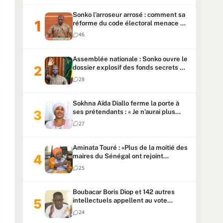
Sonko l’arroseur arrosé : comment sa
réforme du code électoral menace sa
candidature
46
Assemblée nationale : Sonko ouvre le
dossier explosif des fonds secrets et
du patrimoine présidentiel
28
Sokhna Aïda Diallo ferme la porte à
ses prétendants : « Je n’aurai plus
jamais un autre mari »
27
Aminata Touré : «Plus de la moitié des
maires du Sénégal ont rejoint
Kiiraay»
25
Boubacar Boris Diop et 142 autres
intellectuels appellent au vote
urgent de la révision
24
constitutionnelle