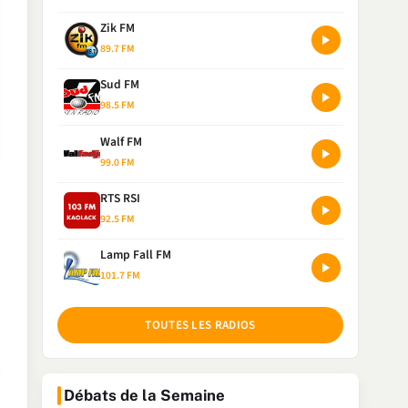
Zik FM
89.7 FM
Sud FM
98.5 FM
Walf FM
99.0 FM
RTS RSI
92.5 FM
Lamp Fall FM
101.7 FM
TOUTES LES RADIOS
Débats de la Semaine