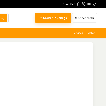
Contact
Soutenir Senego
Se connecter
Services
Météo