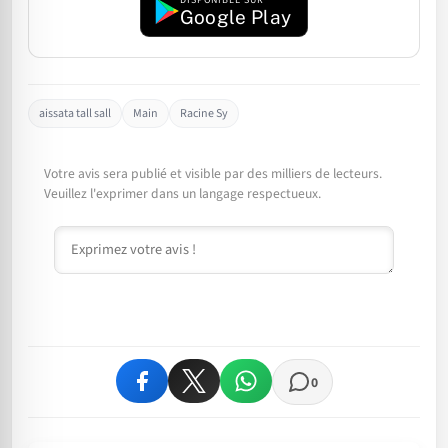
DISPONIBLE SUR
Google Play
aissata tall sall
Main
Racine Sy
Votre avis sera publié et visible par des milliers de lecteurs.
Veuillez l'exprimer dans un langage respectueux.
Commentaire
0