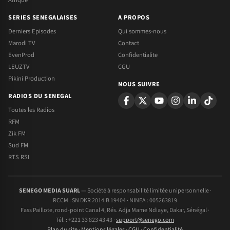
Afrique
SERIES SENEGALAISES
A PROPOS
Derniers Episodes
Qui sommes-nous
Marodi TV
Contact
EvenProd
Confidentialite
LEUZTV
CGU
Pikini Production
NOUS SUIVRE
RADIOS DU SENEGAL
Toutes les Radios
RFM
Zik FM
Sud FM
RTS RSI
SENEGO MEDIA SUARL
— Société à responsabilité limitée unipersonnelle ·
RCCM : SN DKR 2014.B 19404 · NINEA : 005263819
Fass Paillote, rond-point Canal 4, Rés. Adja Mame Ndiaye, Dakar, Sénégal ·
Tél. : +221 33 823 43 43 ·
support@senego.com
Plan du site
·
Mentions légales
·
CGU
·
Confidentialité