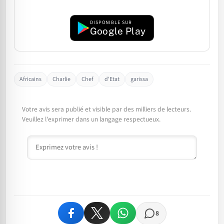
DISPONIBLE SUR
Google Play
Africains
Charlie
Chef
d'Etat
garissa
Votre avis sera publié et visible par des milliers de lecteurs.
Veuillez l'exprimer dans un langage respectueux.
Commentaire
8