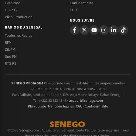
EvenProd
Confidentialite
LEUZTV
CGU
Pikini Production
NOUS SUIVRE
RADIOS DU SENEGAL
Toutes les Radios
RFM
Zik FM
Sud FM
RTS RSI
SENEGO MEDIA SUARL
— Société à responsabilité limitée unipersonnelle ·
RCCM : SN DKR 2014.B 19404 · NINEA : 005263819
Fass Paillote, rond-point Canal 4, Rés. Adja Mame Ndiaye, Dakar, Sénégal ·
Tél. : +221 33 823 43 43 ·
support@senego.com
Plan du site
·
Mentions légales
·
CGU
·
Confidentialité
© 2026 Senego.com : Actualité au Sénégal, toute l'actualité sénégalaise. Tous