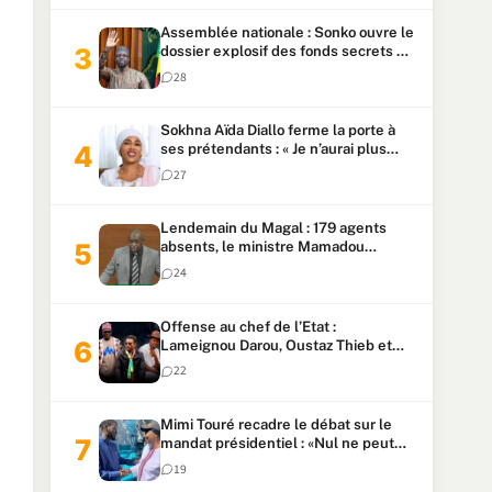
Assemblée nationale : Sonko ouvre le
dossier explosif des fonds secrets et
du patrimoine présidentiel
28
Sokhna Aïda Diallo ferme la porte à
ses prétendants : « Je n’aurai plus
jamais un autre mari »
27
Lendemain du Magal : 179 agents
absents, le ministre Mamadou
Lamine Dianté exige des explications
24
Offense au chef de l’Etat :
Lameignou Darou, Oustaz Thieb et
Ndiaye Touba lourdement
22
condamnés
Mimi Touré recadre le débat sur le
mandat présidentiel : «Nul ne peut
faire plus de deux mandats
19
consécutifs de 5 ans»