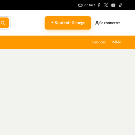
Contact
Soutenir Senego
Se connecter
Services
Météo