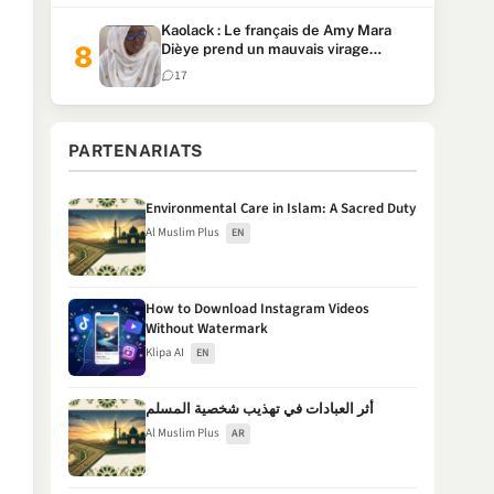
Kaolack : Le français de Amy Mara
Dièye prend un mauvais virage
(Vidéo)
17
PARTENARIATS
Environmental Care in Islam: A Sacred Duty
Al Muslim Plus
EN
How to Download Instagram Videos
Without Watermark
Klipa AI
EN
أثر العبادات في تهذيب شخصية المسلم
Al Muslim Plus
AR