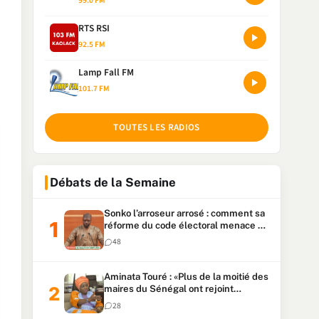
99.0 FM
RTS RSI
92.5 FM
Lamp Fall FM
101.7 FM
TOUTES LES RADIOS
Débats de la Semaine
Sonko l’arroseur arrosé : comment sa
réforme du code électoral menace sa
candidature
48
Aminata Touré : «Plus de la moitié des
maires du Sénégal ont rejoint
Kiiraay»
28