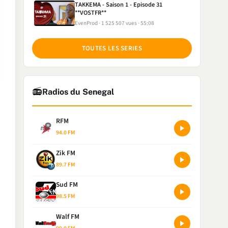
TAKKEMA - Saison 1 - Episode 31
**VOSTFR**
EvenProd
1 525 507 vues
55:08
TOUTES LES SERIES
📻
Radios du Senegal
RFM
94.0 FM
Zik FM
89.7 FM
Sud FM
98.5 FM
Walf FM