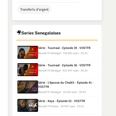
Transferts d'argent
🎥
Series Senegalaises
Série - Tuumaal - Episode 39 - VOSTFR
Marodi TV Sénégal
756 883 vues
35:33
Série - Tuumaal - Episode 38 - VOSTFR
Marodi TV Sénégal
923 947 vues
39:29
Série - L'épouse du Cheikh - Épisode 41 -
VOSTFR
Marodi TV Sénégal
18 456 vues
30:50
Série - Kaya - Épisode 03 - VOSTFR
Marodi TV Pulaar
59 087 vues
33:02