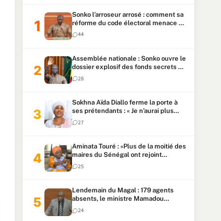
Sonko l’arroseur arrosé : comment sa
réforme du code électoral menace sa
candidature
44
Assemblée nationale : Sonko ouvre le
dossier explosif des fonds secrets et
du patrimoine présidentiel
28
Sokhna Aïda Diallo ferme la porte à
ses prétendants : « Je n’aurai plus
jamais un autre mari »
27
Aminata Touré : «Plus de la moitié des
maires du Sénégal ont rejoint
Kiiraay»
25
Lendemain du Magal : 179 agents
absents, le ministre Mamadou
Lamine Dianté exige des explications
24