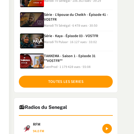
Marodi TV Sénégal
106 363 vues
39:29
Série - L'épouse du Cheikh - Épisode 41 -
VOSTFR
Marodi TV Sénégal
6 478 vues
30:50
Série - Kaya - Épisode 03 - VOSTFR
Marodi TV Pulaar
16 127 vues
33:02
TAKKEMA - Saison 1 - Episode 31
**VOSTFR**
EvenProd
1 179 428 vues
55:08
TOUTES LES SERIES
📻
Radios du Senegal
RFM
94.0 FM