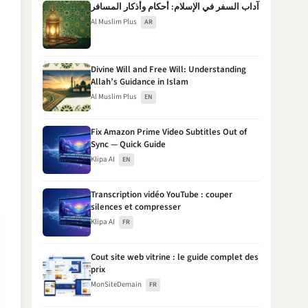
آداب السفر في الإسلام: أحكام وأذكار المسافر
Al Muslim Plus
AR
Divine Will and Free Will: Understanding
Allah’s Guidance in Islam
Al Muslim Plus
EN
Fix Amazon Prime Video Subtitles Out of
Sync — Quick Guide
Klipa AI
EN
Transcription vidéo YouTube : couper
silences et compresser
Klipa AI
FR
Cout site web vitrine : le guide complet des
prix
MonSiteDemain
FR