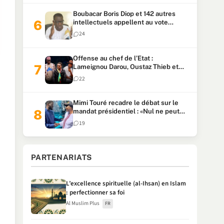
Boubacar Boris Diop et 142 autres
intellectuels appellent au vote
urgent de la révision
24
constitutionnelle
Offense au chef de l’Etat :
Lameignou Darou, Oustaz Thieb et
Ndiaye Touba lourdement
22
condamnés
Mimi Touré recadre le débat sur le
mandat présidentiel : «Nul ne peut
faire plus de deux mandats
19
consécutifs de 5 ans»
PARTENARIATS
L’excellence spirituelle (al-Ihsan) en Islam
: perfectionner sa foi
Al Muslim Plus
FR