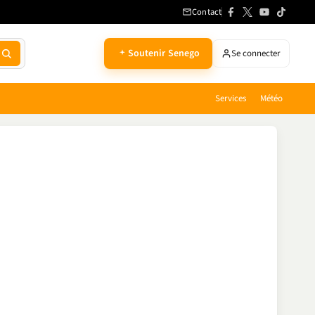
Contact
Soutenir Senego
Se connecter
Services
Météo