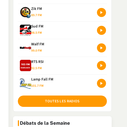
Zik FM
89.7 FM
Sud FM
98.5 FM
Walf FM
99.0 FM
RTS RSI
92.5 FM
Lamp Fall FM
101.7 FM
TOUTES LES RADIOS
Débats de la Semaine