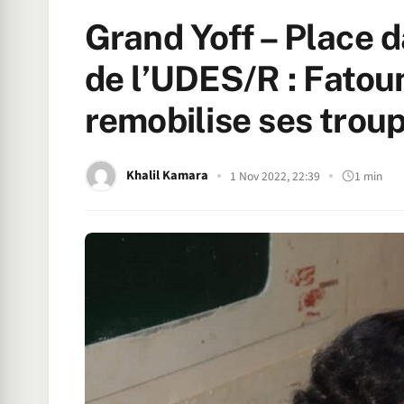
Grand Yoff – Place d
de l’UDES/R : Fato
remobilise ses tro
Khalil Kamara
1 Nov 2022, 22:39
1 min