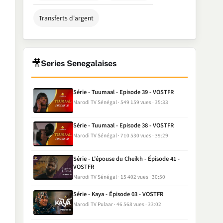
Transferts d'argent
🎥
Series Senegalaises
Série - Tuumaal - Episode 39 - VOSTFR
Marodi TV Sénégal
549 159 vues
35:33
Série - Tuumaal - Episode 38 - VOSTFR
Marodi TV Sénégal
710 530 vues
39:29
Série - L'épouse du Cheikh - Épisode 41 -
VOSTFR
Marodi TV Sénégal
15 402 vues
30:50
Série - Kaya - Épisode 03 - VOSTFR
Marodi TV Pulaar
46 568 vues
33:02