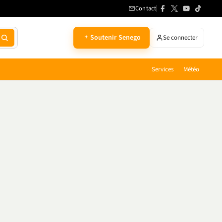
Contact
Soutenir Senego
Se connecter
Services
Météo