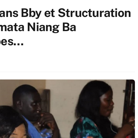
ans Bby et Structuration
umata Niang Ba
upes…