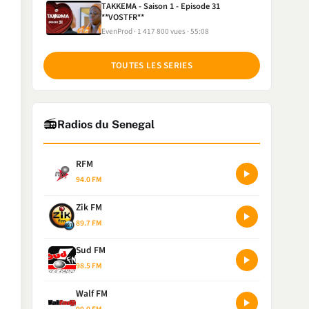
TAKKEMA - Saison 1 - Episode 31
**VOSTFR**
EvenProd
1 417 800 vues
55:08
TOUTES LES SERIES
📻
Radios du Senegal
RFM
94.0 FM
Zik FM
89.7 FM
Sud FM
98.5 FM
Walf FM