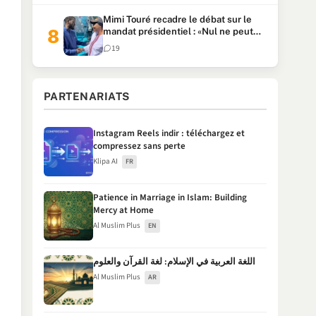
Mimi Touré recadre le débat sur le
mandat présidentiel : «Nul ne peut
faire plus de deux mandats
19
consécutifs de 5 ans»
PARTENARIATS
Instagram Reels indir : téléchargez et
compressez sans perte
Klipa AI
FR
Patience in Marriage in Islam: Building
Mercy at Home
Al Muslim Plus
EN
اللغة العربية في الإسلام: لغة القرآن والعلوم
Al Muslim Plus
AR