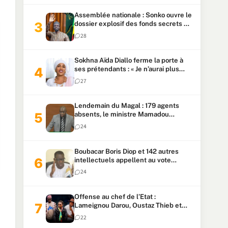
Assemblée nationale : Sonko ouvre le
dossier explosif des fonds secrets et
du patrimoine présidentiel
28
Sokhna Aïda Diallo ferme la porte à
ses prétendants : « Je n’aurai plus
jamais un autre mari »
27
Lendemain du Magal : 179 agents
absents, le ministre Mamadou
Lamine Dianté exige des explications
24
Boubacar Boris Diop et 142 autres
intellectuels appellent au vote
urgent de la révision
24
constitutionnelle
Offense au chef de l’Etat :
Lameignou Darou, Oustaz Thieb et
Ndiaye Touba lourdement
22
condamnés