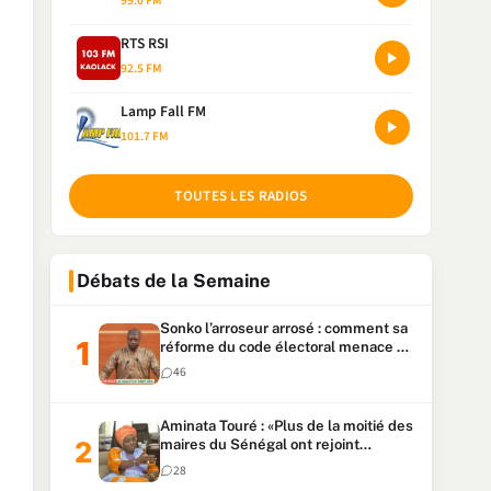
99.0 FM
RTS RSI
92.5 FM
Lamp Fall FM
101.7 FM
TOUTES LES RADIOS
Débats de la Semaine
Sonko l’arroseur arrosé : comment sa
réforme du code électoral menace sa
candidature
46
Aminata Touré : «Plus de la moitié des
maires du Sénégal ont rejoint
Kiiraay»
28