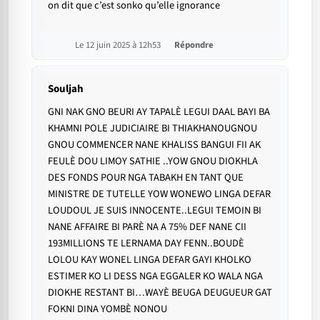
on dit que c’est sonko qu’elle ignorance
Le 12 juin 2025 à 12h53
Répondre
Souljah
GNI NAK GNO BEURI AY TAPALÈ LEGUI DAAL BAYI BA
KHAMNI POLE JUDICIAIRE BI THIAKHANOUGNOU
GNOU COMMENCER NANE KHALISS BANGUI FII AK
FEULÈ DOU LIMOY SATHIE ..YOW GNOU DIOKHLA
DES FONDS POUR NGA TABAKH EN TANT QUE
MINISTRE DE TUTELLE YOW WONEWO LINGA DEFAR
LOUDOUL JE SUIS INNOCENTE..LEGUI TEMOIN BI
NANE AFFAIRE BI PARÈ NA A 75% DEF NANE CII
193MILLIONS TE LERNAMA DAY FENN..BOUDÈ
LOLOU KAY WONEL LINGA DEFAR GAYI KHOLKO
ESTIMER KO LI DESS NGA EGGALER KO WALA NGA
DIOKHE RESTANT BI…WAYÈ BEUGA DEUGUEUR GAT
FOKNI DINA YOMBÈ NONOU