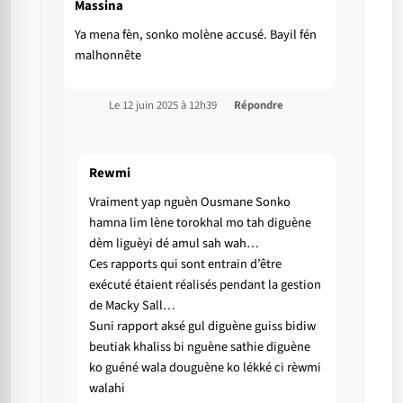
Massina
Ya mena fèn, sonko molène accusé. Bayil fén
malhonnête
Le 12 juin 2025 à 12h39
Répondre
Rewmi
Vraiment yap nguèn Ousmane Sonko
hamna lim lène torokhal mo tah diguène
dèm liguèyi dé amul sah wah…
Ces rapports qui sont entrain d’être
exécuté étaient réalisés pendant la gestion
de Macky Sall…
Suni rapport aksé gul diguène guiss bidiw
beutiak khaliss bi nguène sathie diguène
ko guéné wala douguène ko lékké ci rèwmi
walahi