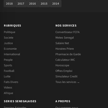
2018
2017
2016
2015
2014
RUBRIQUES
NOS SERVICES
Politique
Convertisseur FCFA
Societe
Meteo Senegal
Justice
Salaire Net
Economie
Horaires Priere
International
Pharmacie de Garde
People
Calculateur IMC
Sports
Horoscope
Football
Offres Emploi
Lutte
Simulateur Credit
Faits Divers
Tous les services →
Videos
Afrique
SERIES SENEGALAISES
A PROPOS
Derniers Episodes
Qui sommes-nous