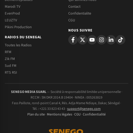
Marodi TV
Contact
EvenProd
Confidentialite
LEUZTV
CGU
Pikini Production
NOUS SUIVRE
RADIOS DU SENEGAL
Toutes les Radios
RFM
Zik FM
Sud FM
RTS RSI
SENEGO MEDIA SUARL
— Société à responsabilité limitée unipersonnelle ·
RCCM : SN DKR 2014.B 19404 · NINEA : 005263819
Fass Paillote, rond-point Canal 4, Rés. Adja Mame Ndiaye, Dakar, Sénégal ·
Tél. : +221 33 823 43 43 ·
support@senego.com
Plan du site
·
Mentions légales
·
CGU
·
Confidentialité