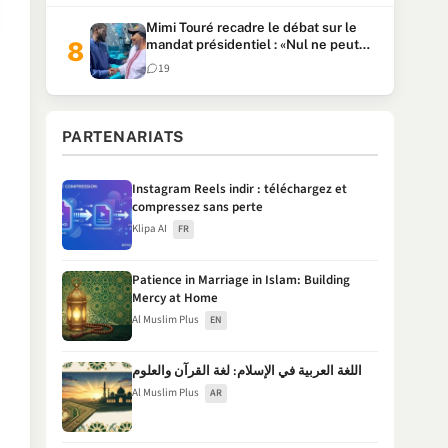
Mimi Touré recadre le débat sur le
mandat présidentiel : «Nul ne peut
faire plus de deux mandats
19
consécutifs de 5 ans»
PARTENARIATS
Instagram Reels indir : téléchargez et
compressez sans perte
Klipa AI
FR
Patience in Marriage in Islam: Building
Mercy at Home
Al Muslim Plus
EN
اللغة العربية في الإسلام: لغة القرآن والعلوم
Al Muslim Plus
AR