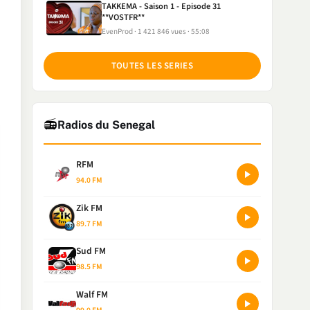
TAKKEMA - Saison 1 - Episode 31
**VOSTFR**
EvenProd
1 421 846 vues
55:08
TOUTES LES SERIES
📻
Radios du Senegal
RFM
94.0 FM
Zik FM
89.7 FM
Sud FM
98.5 FM
Walf FM