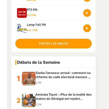
99.0 FM
RTS RSI
92.5 FM
Lamp Fall FM
101.7 FM
TOUTES LES RADIOS
Débats de la Semaine
Sonko l’arroseur arrosé : comment sa
réforme du code électoral menace sa
candidature
46
Aminata Touré : «Plus de la moitié des
maires du Sénégal ont rejoint
Kiiraay»
28