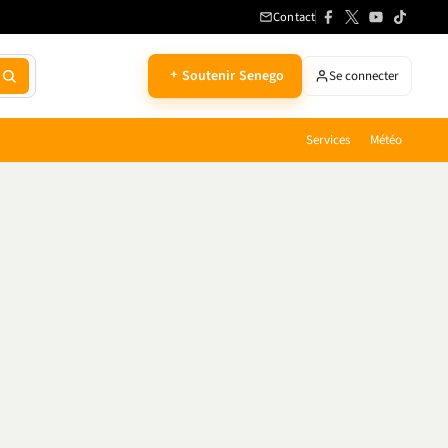
Contact
Soutenir Senego
Se connecter
Services
Météo