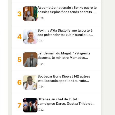
Assemblée nationale : Sonko ouvre le
dossier explosif des fonds secrets et
du patrimoine présidentiel
28
Sokhna Aïda Diallo ferme la porte à
ses prétendants : « Je n’aurai plus
jamais un autre mari »
27
Lendemain du Magal : 179 agents
absents, le ministre Mamadou
Lamine Dianté exige des explications
24
Boubacar Boris Diop et 142 autres
intellectuels appellent au vote
urgent de la révision
24
constitutionnelle
Offense au chef de l’Etat :
Lameignou Darou, Oustaz Thieb et
Ndiaye Touba lourdement
22
condamnés