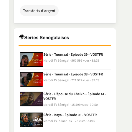
Transferts d'argent
🎥
Series Senegalaises
Série - Tuumaal - Episode 39 - VOSTFR
Marodi TV Sénégal
560 597 vues
35:33
Série - Tuumaal - Episode 38 - VOSTFR
Marodi TV Sénégal
721 924 vues
39:29
Série - L'épouse du Cheikh - Épisode 41 -
VOSTFR
Marodi TV Sénégal
15 599 vues
30:50
Série - Kaya - Épisode 03 - VOSTFR
Marodi TV Pulaar
47 123 vues
33:02