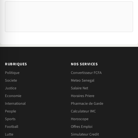
RUBRIQUES
NOS SERVICES
Politique
Convertisseur FCFA
Societe
Meteo Senegal
Justice
Salaire Net
Economie
Horaires Priere
International
Pharmacie de Garde
People
Calculateur IMC
Sports
Horoscope
Football
Offres Emploi
Lutte
Simulateur Credit