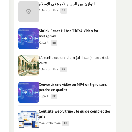
التوازن بين الدنيا والآخرة في الإسلام
⚙
Al Muslim Plus
AR
Shrink Perez Hilton TikTok Video for
Instagram
Klipa AI
EN
L’excellence en Islam (al-Ihsan) : un art de
vivre
Al Muslim Plus
FR
Convertir une vidéo en MP4 en ligne sans
perdre en qualité
Klipa AI
FR
Cout site web vitrine : le guide complet des
prix
MonSiteDemain
FR