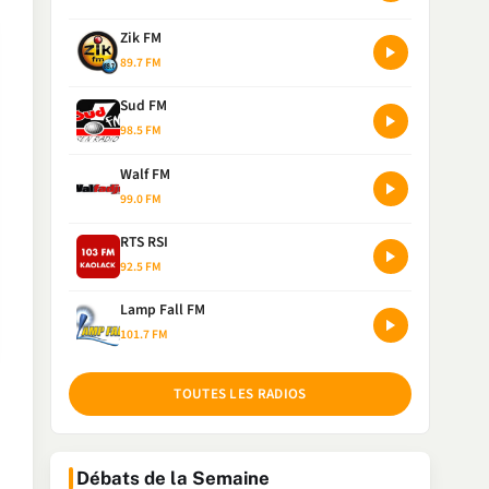
Zik FM
89.7 FM
Sud FM
98.5 FM
Walf FM
99.0 FM
RTS RSI
92.5 FM
Lamp Fall FM
101.7 FM
TOUTES LES RADIOS
Débats de la Semaine