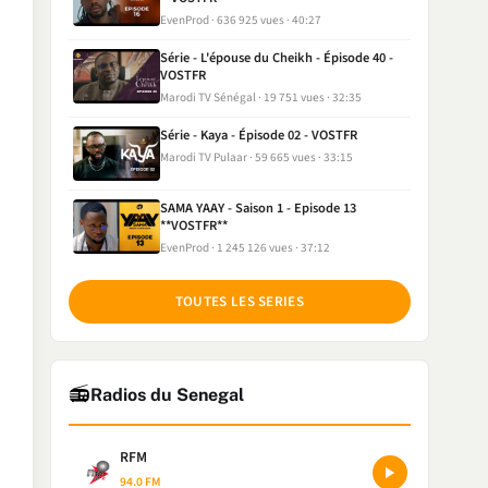
EvenProd
636 925 vues
40:27
Série - L'épouse du Cheikh - Épisode 40 -
VOSTFR
Marodi TV Sénégal
19 751 vues
32:35
Série - Kaya - Épisode 02 - VOSTFR
Marodi TV Pulaar
59 665 vues
33:15
SAMA YAAY - Saison 1 - Episode 13
**VOSTFR**
EvenProd
1 245 126 vues
37:12
TOUTES LES SERIES
📻
Radios du Senegal
RFM
94.0 FM