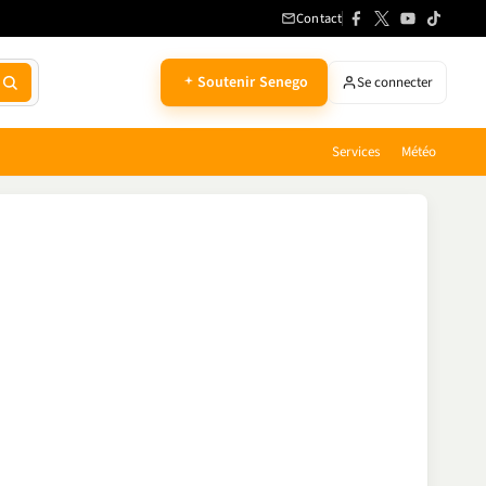
Contact
Soutenir Senego
Se connecter
Services
Météo