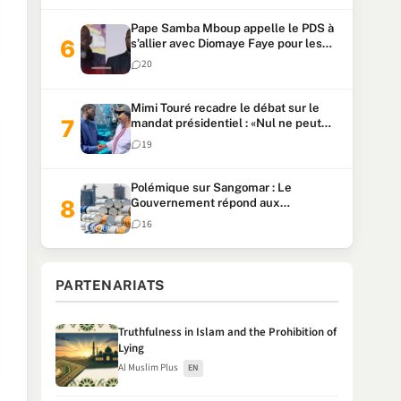
Pape Samba Mboup appelle le PDS à
s’allier avec Diomaye Faye pour les
locales et tacle Sonko
20
Mimi Touré recadre le débat sur le
mandat présidentiel : «Nul ne peut
faire plus de deux mandats
19
consécutifs de 5 ans»
Polémique sur Sangomar : Le
Gouvernement répond aux
accusations et clarifie le partage des
16
milliards
PARTENARIATS
Truthfulness in Islam and the Prohibition of
Lying
Al Muslim Plus
EN