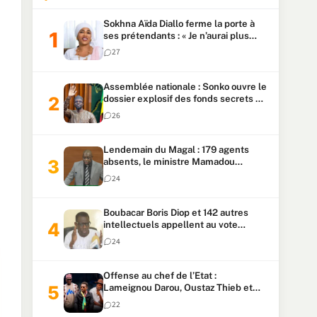
Sokhna Aïda Diallo ferme la porte à
ses prétendants : « Je n’aurai plus
jamais un autre mari »
27
Assemblée nationale : Sonko ouvre le
dossier explosif des fonds secrets et
du patrimoine présidentiel
26
Lendemain du Magal : 179 agents
absents, le ministre Mamadou
Lamine Dianté exige des explications
24
Boubacar Boris Diop et 142 autres
intellectuels appellent au vote
urgent de la révision
24
constitutionnelle
Offense au chef de l’Etat :
Lameignou Darou, Oustaz Thieb et
Ndiaye Touba lourdement
22
condamnés