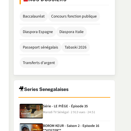
Baccalauréat
Concours fonction publique
Diaspora Espagne
Diaspora Italie
Passeport sénégalais
Tabaski 2026
Transferts d'argent
🎥
Series Senegalaises
Série - LE PIÈGE - Épisode 35
Marodi TV Sénégal
2 913 vues
24:51
BOROM KEUR - Saison 2 - Episode 16
**VOSTFR**