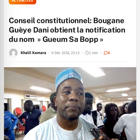
ACTUALITÉS
Conseil constitutionnel: Bougane
Guèye Dani obtient la notification
du nom » Gueum Sa Bopp »
Khalil Kamara
6 Déc 2018, 23:13
1 min
8