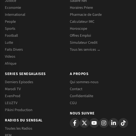
Justice
Salaire Net
Economie
Horaires Priere
International
Pharmacie de Garde
People
Calculateur IMC
Sports
Horoscope
Football
Offres Emploi
Lutte
Simulateur Credit
Faits Divers
Tous les services →
Videos
Afrique
SERIES SENEGALAISES
A PROPOS
Derniers Episodes
Qui sommes-nous
Marodi TV
Contact
EvenProd
Confidentialite
LEUZTV
CGU
Pikini Production
NOUS SUIVRE
RADIOS DU SENEGAL
Toutes les Radios
RFM