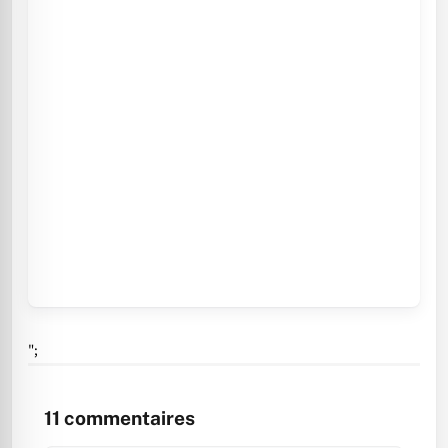
";
11
commentaires