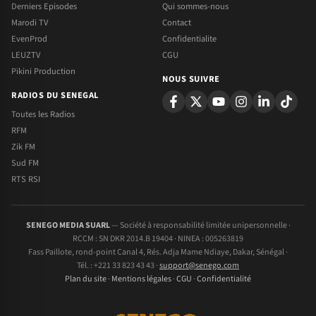
Derniers Episodes
Qui sommes-nous
Marodi TV
Contact
EvenProd
Confidentialite
LEUZTV
CGU
Pikini Production
NOUS SUIVRE
RADIOS DU SENEGAL
Toutes les Radios
RFM
Zik FM
Sud FM
RTS RSI
SENEGO MEDIA SUARL
— Société à responsabilité limitée unipersonnelle ·
RCCM : SN DKR 2014.B 19404 · NINEA : 005263819
Fass Paillote, rond-point Canal 4, Rés. Adja Mame Ndiaye, Dakar, Sénégal ·
Tél. : +221 33 823 43 43 ·
support@senego.com
Plan du site
·
Mentions légales
·
CGU
·
Confidentialité