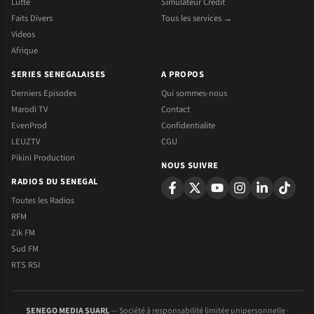
Lutte
Simulateur Credit
Faits Divers
Tous les services →
Videos
Afrique
SERIES SENEGALAISES
A PROPOS
Derniers Episodes
Qui sommes-nous
Marodi TV
Contact
EvenProd
Confidentialite
LEUZTV
CGU
Pikini Production
NOUS SUIVRE
RADIOS DU SENEGAL
Toutes les Radios
RFM
Zik FM
Sud FM
RTS RSI
SENEGO MEDIA SUARL
— Société à responsabilité limitée unipersonnelle ·