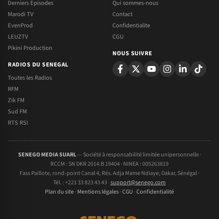
Derniers Episodes
Qui sommes-nous
Marodi TV
Contact
EvenProd
Confidentialite
LEUZTV
CGU
Pikini Production
NOUS SUIVRE
RADIOS DU SENEGAL
Toutes les Radios
RFM
Zik FM
Sud FM
RTS RSI
SENEGO MEDIA SUARL
— Société à responsabilité limitée unipersonnelle ·
RCCM : SN DKR 2014.B 19404 · NINEA : 005263819
Fass Paillote, rond-point Canal 4, Rés. Adja Mame Ndiaye, Dakar, Sénégal ·
Tél. : +221 33 823 43 43 ·
support@senego.com
Plan du site
·
Mentions légales
·
CGU
·
Confidentialité