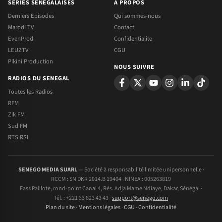
SERIES SENEGALAISES
A PROPOS
Derniers Episodes
Qui sommes-nous
Marodi TV
Contact
EvenProd
Confidentialite
LEUZTV
CGU
Pikini Production
NOUS SUIVRE
RADIOS DU SENEGAL
Toutes les Radios
RFM
Zik FM
Sud FM
RTS RSI
SENEGO MEDIA SUARL
— Société à responsabilité limitée unipersonnelle ·
RCCM : SN DKR 2014.B 19404 · NINEA : 005263819
Fass Paillote, rond-point Canal 4, Rés. Adja Mame Ndiaye, Dakar, Sénégal ·
Tél. : +221 33 823 43 43 ·
support@senego.com
Plan du site
·
Mentions légales
·
CGU
·
Confidentialité