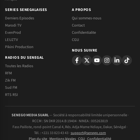
SERIES SENEGALAISES
A PROPOS
Derniers Episodes
Qui sommes-nous
Marodi TV
Contact
EvenProd
Confidentialite
LEUZTV
CGU
Pikini Production
NOUS SUIVRE
RADIOS DU SENEGAL
Toutes les Radios
RFM
Zik FM
Sud FM
RTS RSI
SENEGO MEDIA SUARL
— Société à responsabilité limitée unipersonnelle ·
RCCM : SN DKR 2014.B 19404 · NINEA : 005263819
Fass Paillote, rond-point Canal 4, Rés. Adja Mame Ndiaye, Dakar, Sénégal ·
Tél. : +221 33 823 43 43 ·
support@senego.com
Plan du site
·
Mentions légales
·
CGU
·
Confidentialité