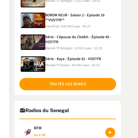
Marodi TV Sénégal
3 421 vues
24:51
BOROM KEUR - Saison 2 - Episode 16
**VOSTFR**
EvenProd
649 983 vues
40:27
Série - L'épouse du Cheikh - Épisode 40 -
VOSTFR
Marodi TV Sénégal
19 923 vues
32:35
Série - Kaya - Épisode 02 - VOSTFR
Marodi TV Pulaar
60 445 vues
33:15
TOUTES LES SERIES
📻
Radios du Senegal
RFM
94.0 FM