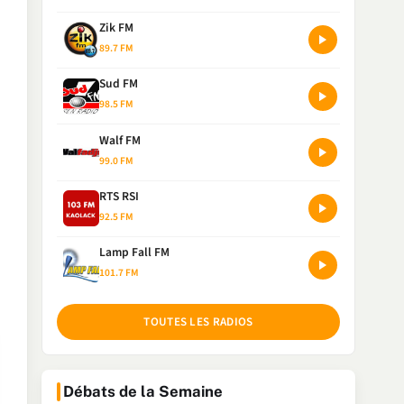
Zik FM
89.7 FM
Sud FM
98.5 FM
Walf FM
99.0 FM
RTS RSI
92.5 FM
Lamp Fall FM
101.7 FM
TOUTES LES RADIOS
Débats de la Semaine