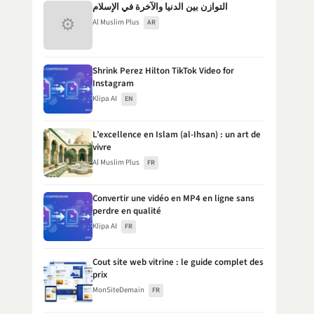
التوازن بين الدنيا والآخرة في الإسلام
⚙
Al Muslim Plus
AR
Shrink Perez Hilton TikTok Video for
Instagram
Klipa AI
EN
L’excellence en Islam (al-Ihsan) : un art de
vivre
Al Muslim Plus
FR
Convertir une vidéo en MP4 en ligne sans
perdre en qualité
Klipa AI
FR
Cout site web vitrine : le guide complet des
prix
MonSiteDemain
FR