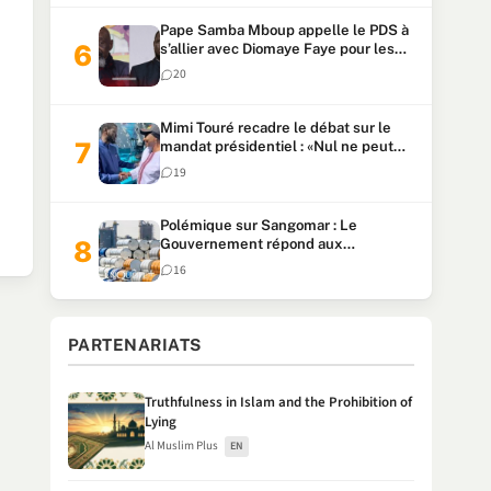
Pape Samba Mboup appelle le PDS à
s’allier avec Diomaye Faye pour les
locales et tacle Sonko
20
Mimi Touré recadre le débat sur le
mandat présidentiel : «Nul ne peut
faire plus de deux mandats
19
consécutifs de 5 ans»
Polémique sur Sangomar : Le
Gouvernement répond aux
accusations et clarifie le partage des
16
milliards
PARTENARIATS
Truthfulness in Islam and the Prohibition of
Lying
Al Muslim Plus
EN