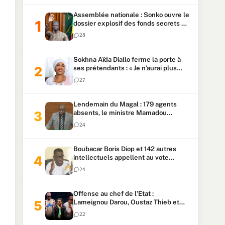
Assemblée nationale : Sonko ouvre le
dossier explosif des fonds secrets et
du patrimoine présidentiel
28
Sokhna Aïda Diallo ferme la porte à
ses prétendants : « Je n’aurai plus
jamais un autre mari »
27
Lendemain du Magal : 179 agents
absents, le ministre Mamadou
Lamine Dianté exige des explications
24
Boubacar Boris Diop et 142 autres
intellectuels appellent au vote
urgent de la révision
24
constitutionnelle
Offense au chef de l’Etat :
Lameignou Darou, Oustaz Thieb et
Ndiaye Touba lourdement
22
condamnés