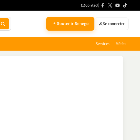
Contact
Soutenir Senego
Se connecter
Services
Météo