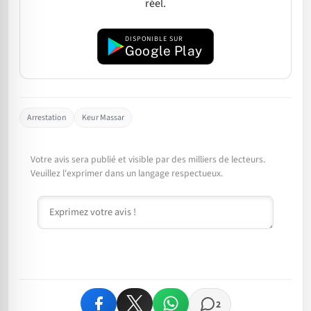
réel.
DISPONIBLE SUR
Google Play
Arrestation
Keur Massar
Votre avis sera publié et visible par des milliers de lecteurs.
Veuillez l'exprimer dans un langage respectueux.
Commentaire
2