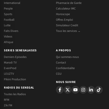
International
Pharmacie de Garde
People
Calculateur IMC
Sports
Horoscope
Football
Offres Emploi
Lutte
Simulateur Credit
Faits Divers
Tous les services →
Videos
Afrique
SERIES SENEGALAISES
A PROPOS
Derniers Episodes
Qui sommes-nous
Marodi TV
Contact
EvenProd
Confidentialite
LEUZTV
CGU
Pikini Production
NOUS SUIVRE
RADIOS DU SENEGAL
Toutes les Radios
RFM
Zik FM