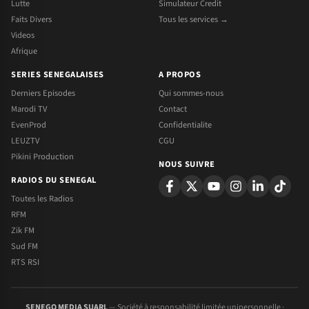
Lutte
Simulateur Credit
Faits Divers
Tous les services →
Videos
Afrique
SERIES SENEGALAISES
A PROPOS
Derniers Episodes
Qui sommes-nous
Marodi TV
Contact
EvenProd
Confidentialite
LEUZTV
CGU
Pikini Production
NOUS SUIVRE
RADIOS DU SENEGAL
Toutes les Radios
RFM
Zik FM
Sud FM
RTS RSI
SENEGO MEDIA SUARL
— Société à responsabilité limitée unipersonnelle ·