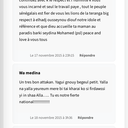
continuez avec k le respect et l'humilité k vous
vous incarné et seul le travail paye , tout le peuple
sénégalais est fier de vous les lions de la teranga big
respect à elhadj ousseynou diouf notre idole et
référence et que dieu accueille ta maman au
paradis barki seydina Mohamed (psl) peace and
love à vous tous
Le 17 novembre 2015 à 23h15
Répondre
Wa medina
Un tres bon attakan. Yagui gnouy begeul petit. Yalla
na yalla yeureum mere bi tai kharai ko si firdawssi
yi in shaa Alla….. Tu es notre fierte
national!!!!!!!!!!!!!!
Le 18 novembre 2015 à 3h36
Répondre